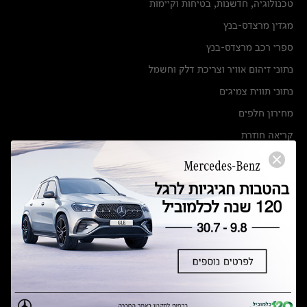
טכנולוגיה, חדשנות, בטיחות וקיימות
מגזין מרצדס-בנץ
ספרי רכב מרצדס-בנץ
נתוני זיהום אוויר וצריכת דלק וחשמל
נתוני תווית צמיגים
מחירון חלפים
קריאה חוזרת
הודעה על הטבות לרכבי מרצדס בהסדר פשרה בתצ 56447-02-19
הסדר פשרה בתצ 56447-02-19
תקנון ימי מכירות 120 לכלמוביל
מצאו אותנו
אולמות תצוגה