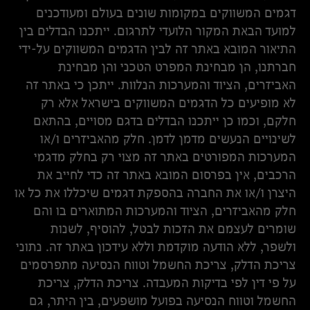
דגמים המשווקים במקומות שונים בעולם ומעודכנים
למועד הבאת המקור הלועדי לתרגום. ייתכנו הבדלים בין
התיאור המובא באתר זה לבין הדגמים המשווקים על-ידי
חברתנו, הן מבחינת המפרט הטכני והן מבחינת
האביזרים, הציוד והמערכות הנלוות. ייתכן כי באתר זה
לא מופיעים כל הדגמים המשווקים בישראל אלא רק
חלקם, וכמו כן ייתכנו הבדלים בדגם מסויים, בהתאם
לשינויים הנעשים מדמן לדמן. חלק מהאביזרים ו/או
המערכות המפורטים באתר זה מצוי רק בחלק מדגמי
הרכבים, אין בפרסום המובא באתר זה כדי לחייב את
היצרן ו/או את החברה בהספקת דגמים שיכללו את כל או
חלק מהאביזרים, הציוד והמערכות המתוארים בו והם
שומרים לעצמם את הזכות לבטל, להוסיף, לשנות
ולשפר, ללא הודעה מוקדמת וללא עידכון באתר זה. נתוני
צריכת הדלק, צריכת החשמל וטווח הנסיעה מתפרסמים
על פי דין לפי בדיקות המעבדה. צריכת הדלק, צריכת
החשמל וטווח הנסיעה בפועל מושפעים, בין היתר, גם