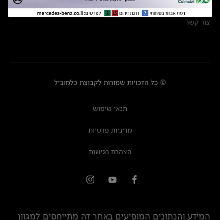
מרכזי שירות
צור קשר
© כל הזכויות שמורות לקבוצת כלמוביל
תנאי שימוש
מדיניות פרטיות
הצהרת נגישות
המידע והנתונים המופיעים באתר זה מתייחסים למגוון