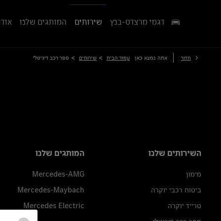
דגמי מרצדס-בנץ
שירותים
המותגים שלנו
אודו
>
>
חזור
אתה נמצא כאן
עמוד הבית
שירותים
ספר רכב דיגיטלי
השירותים שלנו
המותגים שלנו
מימון
Mercedes-AMG
ביטוח רכבי יוקרה
Mercedes-Maybach
טרייד יוקרה
Mercedes Electric