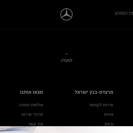
ת המותג
למעלה
מרצדס-בנץ ישראל
מצאו אותנו
שירות לקוחות
אולמות תצוגה
אודות
מרכזי שירות
עיצוב
צור קשר