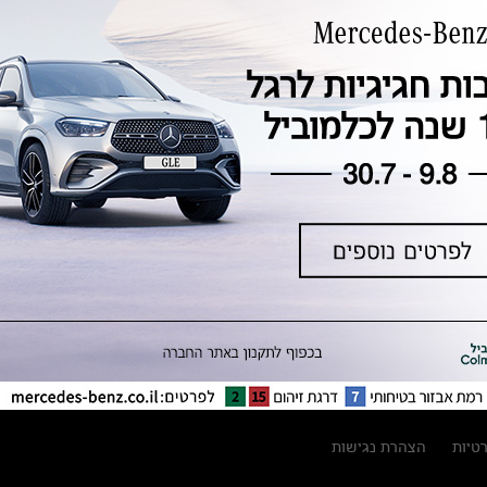
טכנולוגיה, חדשנות, בטיחות וקיימות
מגזין מרצדס-בנץ
ספרי רכב מרצדס-בנץ
נתוני זיהום אוויר וצריכת דלק וחשמל
נתוני תווית צמיגים
מחירון חלפים
קריאה חוזרת
הודעה על הטבות לרכבי מרצדס בהסדר
פשרה בתצ 56447-02-19
הסדר פשרה בתצ 56447-02-19
תקנון ימי מכירות 120 לכלמוביל
רטיות
הצהרת נגישות