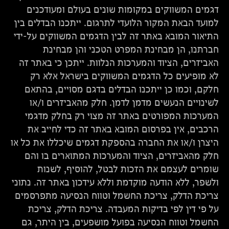
דגמים המשווקים במקומות שונים בעולם ומעודכנים
למועד הבאת המקור הלועדי לתרגום. ייתכנו הבדלים בין
התיאור המובא באתר זה לבין הדגמים המשווקים על-ידי
חברתנו, הן מבחינת המפרט הטכני והן מבחינת
האביזרים, הציוד והמערכות הנלוות. ייתכן כי באתר זה
לא מופיעים כל הדגמים המשווקים בישראל אלא רק
חלקם, וכמו כן ייתכנו הבדלים בדגם מסויים, בהתאם
לשינויים הנעשים מדמן לדמן. חלק מהאביזרים ו/או
המערכות המפורטים באתר זה מצוי רק בחלק מדגמי
הרכבים, אין בפרסום המובא באתר זה כדי לחייב את
היצרן ו/או את החברה בהספקת דגמים שיכללו את כל או
חלק מהאביזרים, הציוד והמערכות המתוארים בו והם
שומרים לעצמם את הזכות לבטל, להוסיף, לשנות
ולשפר, ללא הודעה מוקדמת וללא עידכון באתר זה. נתוני
צריכת הדלק, צריכת החשמל וטווח הנסיעה מתפרסמים
על פי דין לפי בדיקות המעבדה. צריכת הדלק, צריכת
החשמל וטווח הנסיעה בפועל מושפעים, בין היתר, גם