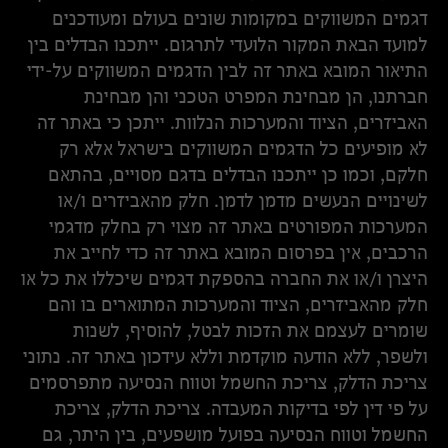
דגמים המשווקים במקומות שונים בעולם ומעודכנים
למועד הבאת המקור הלועדי לתרגום. ייתכנו הבדלים בין
התיאור המובא באתר זה לבין הדגמים המשווקים על-ידי
חברתנו, הן מבחינת המפרט הטכני והן מבחינת
האביזרים, הציוד והמערכות הנלוות. ייתכן כי באתר זה
לא מופיעים כל הדגמים המשווקים בישראל אלא רק
חלקם, וכמו כן ייתכנו הבדלים בדגם מסויים, בהתאם
לשינויים הנעשים מדמן לדמן. חלק מהאביזרים ו/או
המערכות המפורטים באתר זה מצוי רק בחלק מדגמי
הרכבים, אין בפרסום המובא באתר זה כדי לחייב את
היצרן ו/או את החברה בהספקת דגמים שיכללו את כל או
חלק מהאביזרים, הציוד והמערכות המתוארים בו והם
שומרים לעצמם את הזכות לבטל, להוסיף, לשנות
ולשפר, ללא הודעה מוקדמת וללא עידכון באתר זה. נתוני
צריכת הדלק, צריכת החשמל וטווח הנסיעה מתפרסמים
על פי דין לפי בדיקות המעבדה. צריכת הדלק, צריכת
החשמל וטווח הנסיעה בפועל מושפעים, בין היתר, גם