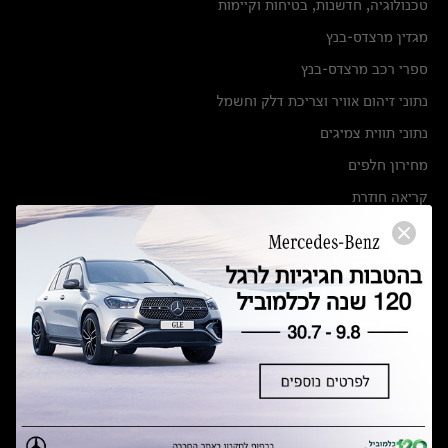
טכנולוגיה, חדשנות, בטיחות וקיימות
מגזין מרצדס-בנץ
ספרי רכב מרצדס-בנץ
נתוני זיהום אוויר וצריכת דלק וחשמל
נתוני תווית צמיגים
מחירון חלפים
קריאה חוזרת
הודעה על הטבות לרכבי מרצדס בהסדר פשרה בתצ 56447-02-19
הסדר פשרה בתצ 56447-02-19
תקנון ימי מכירות 120 לכלמוביל
מצאו אותנו
אולמות תצוגה