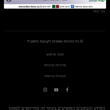
מרכזי שירות
צור קשר
© כל הזכויות שמורות לקבוצת כלמוביל
תנאי שימוש
מדיניות פרטיות
הצהרת נגישות
המידע והנתונים המופיעים באתר זה מתייחסים למגוון