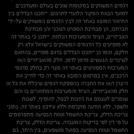
דגמים המשווקים במקומות שונים בעולם ומעודכנים
למועד הבאת המקור הלועדי לתרגום. ייתכנו הבדלים בין
התיאור המובא באתר זה לבין הדגמים המשווקים על-ידי
חברתנו, הן מבחינת המפרט הטכני והן מבחינת
האביזרים, הציוד והמערכות הנלוות. ייתכן כי באתר זה
לא מופיעים כל הדגמים המשווקים בישראל אלא רק
חלקם, וכמו כן ייתכנו הבדלים בדגם מסויים, בהתאם
לשינויים הנעשים מדמן לדמן. חלק מהאביזרים ו/או
המערכות המפורטים באתר זה מצוי רק בחלק מדגמי
הרכבים, אין בפרסום המובא באתר זה כדי לחייב את
היצרן ו/או את החברה בהספקת דגמים שיכללו את כל או
חלק מהאביזרים, הציוד והמערכות המתוארים בו והם
שומרים לעצמם את הזכות לבטל, להוסיף, לשנות
ולשפר, ללא הודעה מוקדמת וללא עידכון באתר זה. נתוני
צריכת הדלק, צריכת החשמל וטווח הנסיעה מתפרסמים
על פי דין לפי בדיקות המעבדה. צריכת הדלק, צריכת
החשמל וטווח הנסיעה בפועל מושפעים, בין היתר, גם