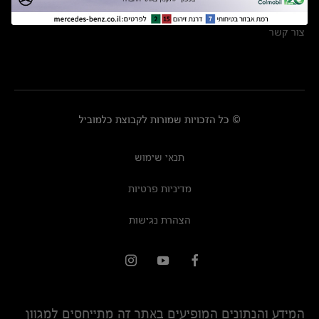
מרכזי שירות
צור קשר
© כל הזכויות שמורות לקבוצת כלמוביל
תנאי שימוש
מדיניות פרטיות
הצהרת נגישות
המידע והנתונים המופיעים באתר זה מתייחסים למגוון