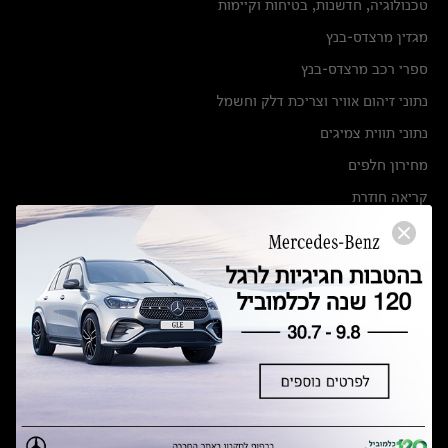
טכנולוגיה, חדשנות, בטיחות וקיימות
מגזין מרצדס-בנץ
ספרי רכב מרצדס-בנץ
נתוני זיהום אוויר וצריכת דלק וחשמל
נתוני תווית צמיגים
מחירון חלפים
קריאה חוזרת
הודעה על הטבות לרכבי מרצדס בהסדר פשרה בתצ 56447-02-19
הסדר פשרה בתצ 56447-02-19
תקנון ימי מכירות 120 לכלמוביל
מצאו אותנו
אולמות תצוגה