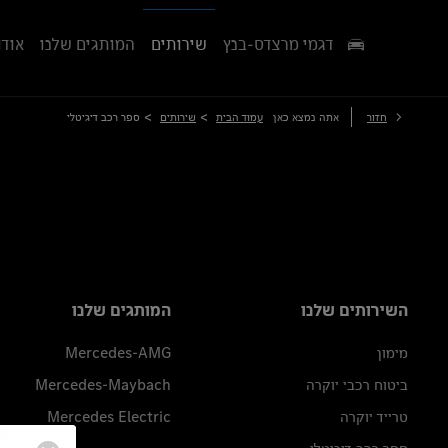
דגמי מרצדס-בנץ
שירותים
המותגים שלנו
אודו
>
>
חזור
אתה נמצא כאן
עמוד הבית
שירותים
ספר רכב דיגיטלי
השירותים שלנו
המותגים שלנו
מימון
Mercedes-AMG
ביטוח רכבי יוקרה
Mercedes-Maybach
טרייד יוקרה
Mercedes Electric