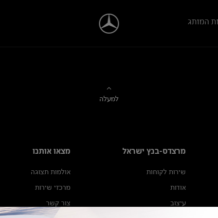
ת המותג
למעלה
מרצדס-בנץ ישראל
מצאו אותנו
שירות לקוחות
אולמות תצוגה
אודות
מרכזי שירות
עיצוב
צור קשר