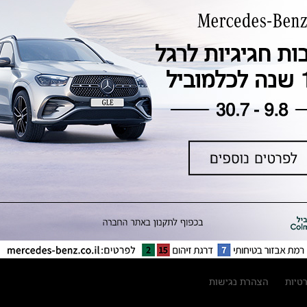
טכנולוגיה, חדשנות, בטיחות וקיימות
מגזין מרצדס-בנץ
ספרי רכב מרצדס-בנץ
נתוני זיהום אוויר וצריכת דלק וחשמל
נתוני תווית צמיגים
מחירון חלפים
קריאה חוזרת
הודעה על הטבות לרכבי מרצדס בהסדר
פשרה בתצ 56447-02-19
הסדר פשרה בתצ 56447-02-19
תקנון ימי מכירות 120 לכלמוביל
רטיות
הצהרת נגישות