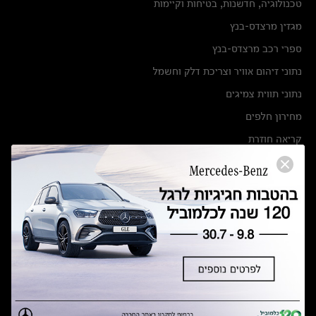
טכנולוגיה, חדשנות, בטיחות וקיימות
מגזין מרצדס-בנץ
ספרי רכב מרצדס-בנץ
נתוני זיהום אוויר וצריכת דלק וחשמל
נתוני תווית צמיגים
מחירון חלפים
קריאה חוזרת
הודעה על הטבות לרכבי מרצדס בהסדר פשרה בתצ 56447-02-19
הסדר פשרה בתצ 56447-02-19
תקנון ימי מכירות 120 לכלמוביל
מצאו אותנו
אולמות תצוגה