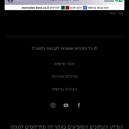
מרכזי שירות
צור קשר
© כל הזכויות שמורות לקבוצת כלמוביל
תנאי שימוש
מדיניות פרטיות
הצהרת נגישות
המידע והנתונים המופיעים באתר זה מתייחסים למגוון