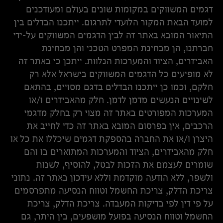
דגמים המשווקים במקומות שונים בעולם ומעודכנים
למועד הבאת המקור הלועדי לתרגום. ייתכנו הבדלים בין
התיאור המובא באתר זה לבין הדגמים המשווקים על-ידי
חברתנו, הן מבחינת המפרט הטכני והן מבחינת
האביזרים, הציוד והמערכות הנלוות. ייתכן כי באתר זה
לא מופיעים כל הדגמים המשווקים בישראל אלא רק
חלקם, וכמו כן ייתכנו הבדלים בדגם מסויים, בהתאם
לשינויים הנעשים מדמן לדמן. חלק מהאביזרים ו/או
המערכות המפורטים באתר זה מצוי רק בחלק מדגמי
הרכבים, אין בפרסום המובא באתר זה כדי לחייב את
היצרן ו/או את החברה בהספקת דגמים שיכללו את כל או
חלק מהאביזרים, הציוד והמערכות המתוארים בו והם
שומרים לעצמם את הזכות לבטל, להוסיף, לשנות
ולשפר, ללא הודעה מוקדמת וללא עידכון באתר זה. נתוני
צריכת הדלק, צריכת החשמל וטווח הנסיעה מתפרסמים
על פי דין לפי בדיקות המעבדה. צריכת הדלק, צריכת
החשמל וטווח הנסיעה בפועל מושפעים, בין היתר, גם