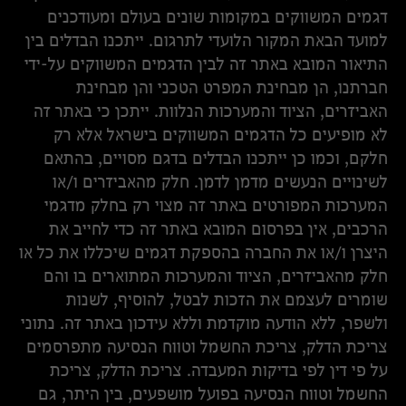
דגמים המשווקים במקומות שונים בעולם ומעודכנים
למועד הבאת המקור הלועדי לתרגום. ייתכנו הבדלים בין
התיאור המובא באתר זה לבין הדגמים המשווקים על-ידי
חברתנו, הן מבחינת המפרט הטכני והן מבחינת
האביזרים, הציוד והמערכות הנלוות. ייתכן כי באתר זה
לא מופיעים כל הדגמים המשווקים בישראל אלא רק
חלקם, וכמו כן ייתכנו הבדלים בדגם מסויים, בהתאם
לשינויים הנעשים מדמן לדמן. חלק מהאביזרים ו/או
המערכות המפורטים באתר זה מצוי רק בחלק מדגמי
הרכבים, אין בפרסום המובא באתר זה כדי לחייב את
היצרן ו/או את החברה בהספקת דגמים שיכללו את כל או
חלק מהאביזרים, הציוד והמערכות המתוארים בו והם
שומרים לעצמם את הזכות לבטל, להוסיף, לשנות
ולשפר, ללא הודעה מוקדמת וללא עידכון באתר זה. נתוני
צריכת הדלק, צריכת החשמל וטווח הנסיעה מתפרסמים
על פי דין לפי בדיקות המעבדה. צריכת הדלק, צריכת
החשמל וטווח הנסיעה בפועל מושפעים, בין היתר, גם