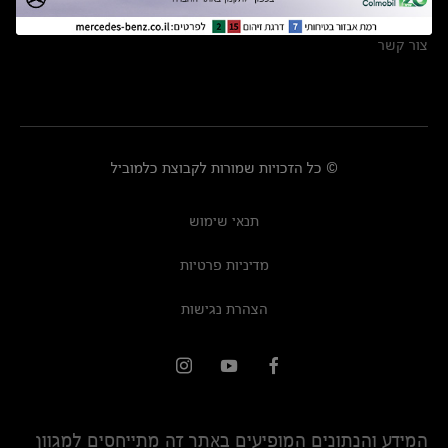
מרכזי שירות
צור קשר
© כל הזכויות שמורות לקבוצת כלמוביל
תנאי שימוש
מדיניות פרטיות
הצהרת נגישות
המידע והנתונים המופיעים באתר זה מתייחסים למגוון