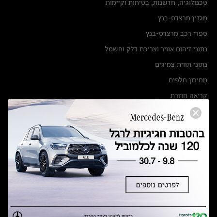
טכנולוגיה, חדשנות, בטיחות וקיימות
מגזין מרצדס-בנץ
ספרי רכב מרצדס-בנץ
נתוני זיהום אוויר וצריכת דלק וחשמל
נתוני תווית צמיגים
מחירון חלפים
קריאה חוזרת
הודעה על הטבות לרכבי מרצדס בהסדר פשרה בתצ 56447-02-19
הסדר פשרה בתצ 56447-02-19
תקנון ימי מכירות 120 לכלמוביל
מצאו אותנו
אולמות תצוגה