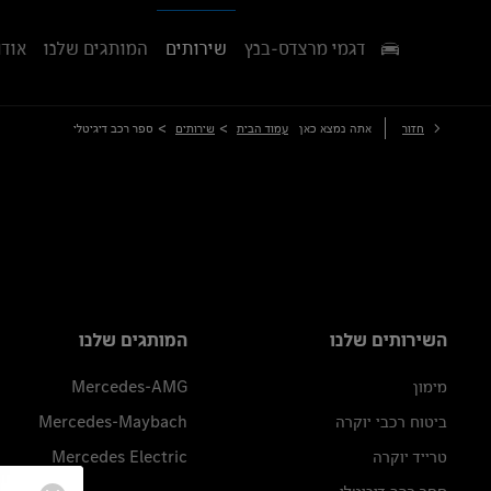
דגמי מרצדס-בנץ
שירותים
המותגים שלנו
אודו
>
>
חזור
אתה נמצא כאן
עמוד הבית
שירותים
ספר רכב דיגיטלי
השירותים שלנו
המותגים שלנו
מימון
Mercedes-AMG
ביטוח רכבי יוקרה
Mercedes-Maybach
טרייד יוקרה
Mercedes Electric