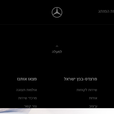
ת המותג
למעלה
מרצדס-בנץ ישראל
מצאו אותנו
שירות לקוחות
אולמות תצוגה
אודות
מרכזי שירות
עיצוב
צור קשר