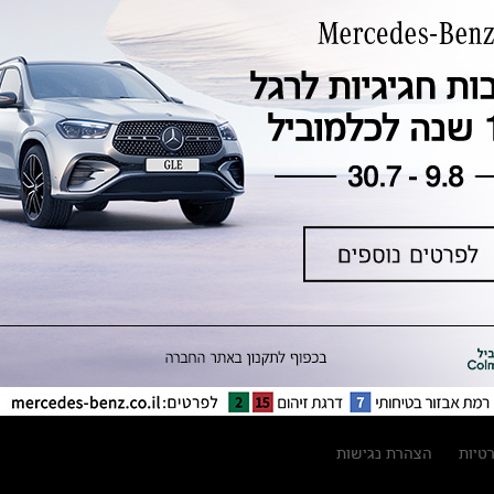
טכנולוגיה, חדשנות, בטיחות וקיימות
מגזין מרצדס-בנץ
ספרי רכב מרצדס-בנץ
נתוני זיהום אוויר וצריכת דלק וחשמל
נתוני תווית צמיגים
מחירון חלפים
קריאה חוזרת
הודעה על הטבות לרכבי מרצדס בהסדר
פשרה בתצ 56447-02-19
הסדר פשרה בתצ 56447-02-19
תקנון ימי מכירות 120 לכלמוביל
רטיות
הצהרת נגישות