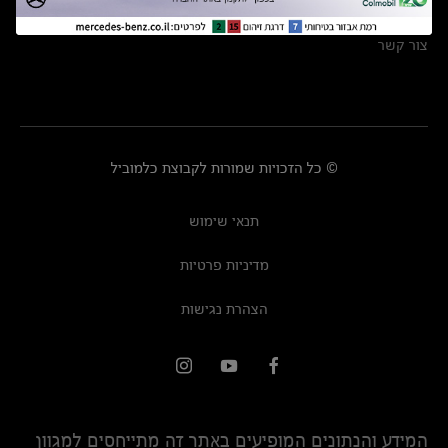
מרכזי שירות
צור קשר
© כל הזכויות שמורות לקבוצת כלמוביל
תנאי שימוש
מדיניות פרטיות
הצהרת נגישות
המידע והנתונים המופיעים באתר זה מתייחסים למגוון