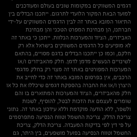
דגמים המשווקים במקומות שונים בעולם ומעודכנים
למועד הבאת המקור הלועדי לתרגום. ייתכנו הבדלים בין
התיאור המובא באתר זה לבין הדגמים המשווקים על-ידי
חברתנו, הן מבחינת המפרט הטכני והן מבחינת
האביזרים, הציוד והמערכות הנלוות. ייתכן כי באתר זה
לא מופיעים כל הדגמים המשווקים בישראל אלא רק
חלקם, וכמו כן ייתכנו הבדלים בדגם מסויים, בהתאם
לשינויים הנעשים מדמן לדמן. חלק מהאביזרים ו/או
המערכות המפורטים באתר זה מצוי רק בחלק מדגמי
הרכבים, אין בפרסום המובא באתר זה כדי לחייב את
היצרן ו/או את החברה בהספקת דגמים שיכללו את כל או
חלק מהאביזרים, הציוד והמערכות המתוארים בו והם
שומרים לעצמם את הזכות לבטל, להוסיף, לשנות
ולשפר, ללא הודעה מוקדמת וללא עידכון באתר זה. נתוני
צריכת הדלק, צריכת החשמל וטווח הנסיעה מתפרסמים
על פי דין לפי בדיקות המעבדה. צריכת הדלק, צריכת
החשמל וטווח הנסיעה בפועל מושפעים, בין היתר, גם