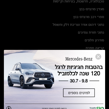
טכנולוגיה, חדשנות, בטיחות וקיימות
מגזין מרצדס-בנץ
ספרי רכב מרצדס-בנץ
נתוני זיהום אוויר וצריכת דלק וחשמל
נתוני תווית צמיגים
מחירון חלפים
קריאה חוזרת
הודעה על הטבות לרכבי מרצדס בהסדר פשרה בתצ 56447-02-19
הסדר פשרה בתצ 56447-02-19
תקנון ימי מכירות 120 לכלמוביל
מצאו אותנו
אולמות תצוגה