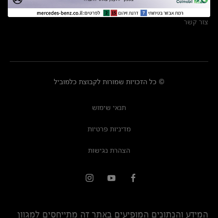
מרכזי שירות
צור קשר
© כל הזכויות שמורות לקבוצת כלמוביל
תנאי שימוש
מדיניות פרטיות
הצהרת נגישות
המידע והנתונים המופיעים באתר זה מתייחסים למגוון