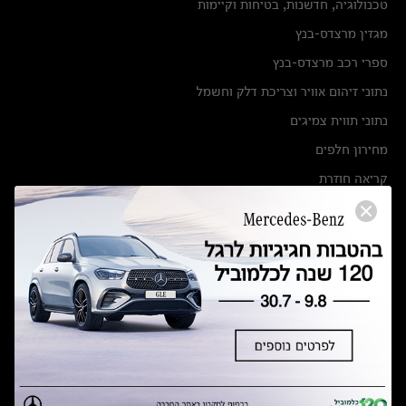
טכנולוגיה, חדשנות, בטיחות וקיימות
מגזין מרצדס-בנץ
ספרי רכב מרצדס-בנץ
נתוני זיהום אוויר וצריכת דלק וחשמל
נתוני תווית צמיגים
מחירון חלפים
קריאה חוזרת
הודעה על הטבות לרכבי מרצדס בהסדר פשרה בתצ 56447-02-19
הסדר פשרה בתצ 56447-02-19
תקנון ימי מכירות 120 לכלמוביל
מצאו אותנו
אולמות תצוגה