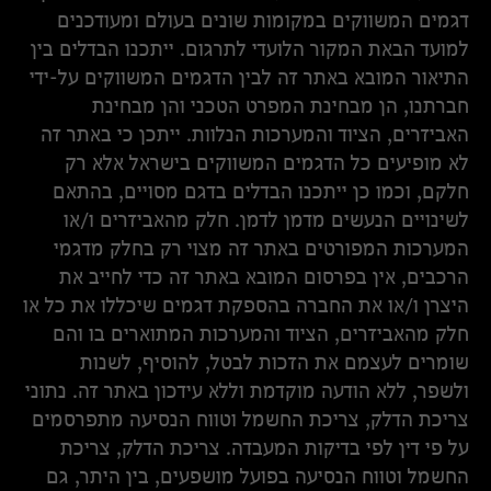
דגמים המשווקים במקומות שונים בעולם ומעודכנים
למועד הבאת המקור הלועדי לתרגום. ייתכנו הבדלים בין
התיאור המובא באתר זה לבין הדגמים המשווקים על-ידי
חברתנו, הן מבחינת המפרט הטכני והן מבחינת
האביזרים, הציוד והמערכות הנלוות. ייתכן כי באתר זה
לא מופיעים כל הדגמים המשווקים בישראל אלא רק
חלקם, וכמו כן ייתכנו הבדלים בדגם מסויים, בהתאם
לשינויים הנעשים מדמן לדמן. חלק מהאביזרים ו/או
המערכות המפורטים באתר זה מצוי רק בחלק מדגמי
הרכבים, אין בפרסום המובא באתר זה כדי לחייב את
היצרן ו/או את החברה בהספקת דגמים שיכללו את כל או
חלק מהאביזרים, הציוד והמערכות המתוארים בו והם
שומרים לעצמם את הזכות לבטל, להוסיף, לשנות
ולשפר, ללא הודעה מוקדמת וללא עידכון באתר זה. נתוני
צריכת הדלק, צריכת החשמל וטווח הנסיעה מתפרסמים
על פי דין לפי בדיקות המעבדה. צריכת הדלק, צריכת
החשמל וטווח הנסיעה בפועל מושפעים, בין היתר, גם