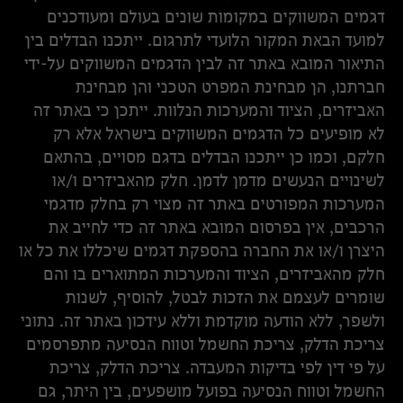
דגמים המשווקים במקומות שונים בעולם ומעודכנים
למועד הבאת המקור הלועדי לתרגום. ייתכנו הבדלים בין
התיאור המובא באתר זה לבין הדגמים המשווקים על-ידי
חברתנו, הן מבחינת המפרט הטכני והן מבחינת
האביזרים, הציוד והמערכות הנלוות. ייתכן כי באתר זה
לא מופיעים כל הדגמים המשווקים בישראל אלא רק
חלקם, וכמו כן ייתכנו הבדלים בדגם מסויים, בהתאם
לשינויים הנעשים מדמן לדמן. חלק מהאביזרים ו/או
המערכות המפורטים באתר זה מצוי רק בחלק מדגמי
הרכבים, אין בפרסום המובא באתר זה כדי לחייב את
היצרן ו/או את החברה בהספקת דגמים שיכללו את כל או
חלק מהאביזרים, הציוד והמערכות המתוארים בו והם
שומרים לעצמם את הזכות לבטל, להוסיף, לשנות
ולשפר, ללא הודעה מוקדמת וללא עידכון באתר זה. נתוני
צריכת הדלק, צריכת החשמל וטווח הנסיעה מתפרסמים
על פי דין לפי בדיקות המעבדה. צריכת הדלק, צריכת
החשמל וטווח הנסיעה בפועל מושפעים, בין היתר, גם