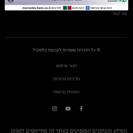
מרכזי שירות
צור קשר
© כל הזכויות שמורות לקבוצת כלמוביל
תנאי שימוש
מדיניות פרטיות
הצהרת נגישות
המידע והנתונים המופיעים באתר זה מתייחסים למגוון