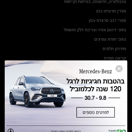
טכנולוגיה, חדשנות, בטיחות וקיימות
מגזין מרצדס-בנץ
ספרי רכב מרצדס-בנץ
נתוני זיהום אוויר וצריכת דלק וחשמל
נתוני תווית צמיגים
מחירון חלפים
קריאה חוזרת
הודעה על הטבות לרכבי מרצדס בהסדר פשרה בתצ 56447-02-19
הסדר פשרה בתצ 56447-02-19
תקנון ימי מכירות 120 לכלמוביל
מצאו אותנו
אולמות תצוגה