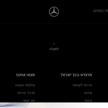
ת המותג
למעלה
מרצדס-בנץ ישראל
מצאו אותנו
שירות לקוחות
אולמות תצוגה
אודות
מרכזי שירות
עיצוב
צור קשר