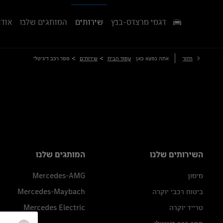
דגמי מרצדס-בנץ
שירותים
המותגים שלנו
אודו
>
>
חזור
אתה נמצא כאן
עמוד הבית
שירותים
ספר רכב דיגיטלי
השירותים שלנו
המותגים שלנו
מימון
Mercedes-AMG
ביטוח רכבי יוקרה
Mercedes-Maybach
טרייד יוקרה
Mercedes Electric