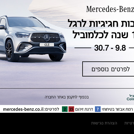
טכנולוגיה, חדשנות, בטיחות וקיימות
מגזין מרצדס-בנץ
ספרי רכב מרצדס-בנץ
נתוני זיהום אוויר וצריכת דלק וחשמל
נתוני תווית צמיגים
מחירון חלפים
קריאה חוזרת
הודעה על הטבות לרכבי מרצדס בהסדר
פשרה בתצ 56447-02-19
הסדר פשרה בתצ 56447-02-19
תקנון ימי מכירות 120 לכלמוביל
רטיות
הצהרת נגישות