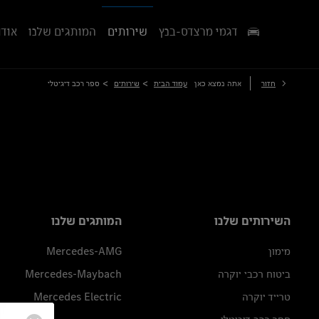
דגמי מרצדס-בנץ
שירותים
המותגים שלנו
אודו
>
>
חזור
אתה נמצא כאן
עמוד הבית
שירותים
ספר רכב דיגיטלי
השירותים שלנו
המותגים שלנו
מימון
Mercedes-AMG
ביטוח רכבי יוקרה
Mercedes-Maybach
טרייד יוקרה
Mercedes Electric