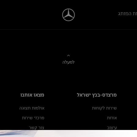
ת המותג
למעלה
מרצדס-בנץ ישראל
מצאו אותנו
שירות לקוחות
אולמות תצוגה
אודות
מרכזי שירות
עיצוב
צור קשר