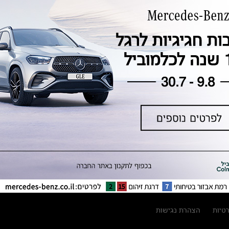
טכנולוגיה, חדשנות, בטיחות וקיימות
מגזין מרצדס-בנץ
ספרי רכב מרצדס-בנץ
נתוני זיהום אוויר וצריכת דלק וחשמל
נתוני תווית צמיגים
מחירון חלפים
קריאה חוזרת
הודעה על הטבות לרכבי מרצדס בהסדר
פשרה בתצ 56447-02-19
הסדר פשרה בתצ 56447-02-19
תקנון ימי מכירות 120 לכלמוביל
רטיות
הצהרת נגישות