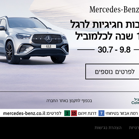
טכנולוגיה, חדשנות, בטיחות וקיימות
מגזין מרצדס-בנץ
ספרי רכב מרצדס-בנץ
נתוני זיהום אוויר וצריכת דלק וחשמל
נתוני תווית צמיגים
מחירון חלפים
קריאה חוזרת
הודעה על הטבות לרכבי מרצדס בהסדר
פשרה בתצ 56447-02-19
הסדר פשרה בתצ 56447-02-19
תקנון ימי מכירות 120 לכלמוביל
רטיות
הצהרת נגישות