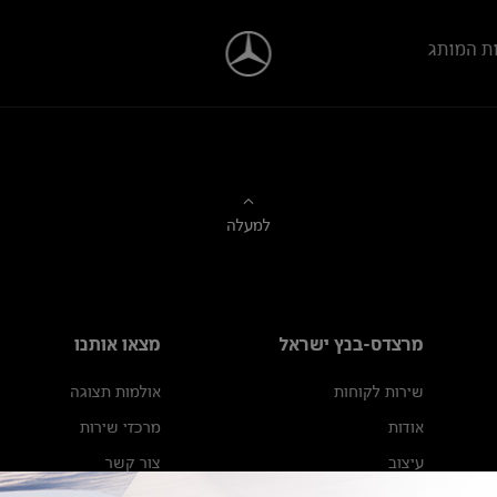
ת המותג
למעלה
מרצדס-בנץ ישראל
מצאו אותנו
שירות לקוחות
אולמות תצוגה
אודות
מרכזי שירות
עיצוב
צור קשר