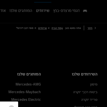
דגמי מרצדס-בנץ
שירותים
המותגים שלנו
אודו
>
>
חזור
אתה נמצא כאן
עמוד הבית
שירותים
ספר רכב דיגיטלי
השירותים שלנו
המותגים שלנו
מימון
Mercedes-AMG
ביטוח רכבי יוקרה
Mercedes-Maybach
טרייד יוקרה
Mercedes Electric