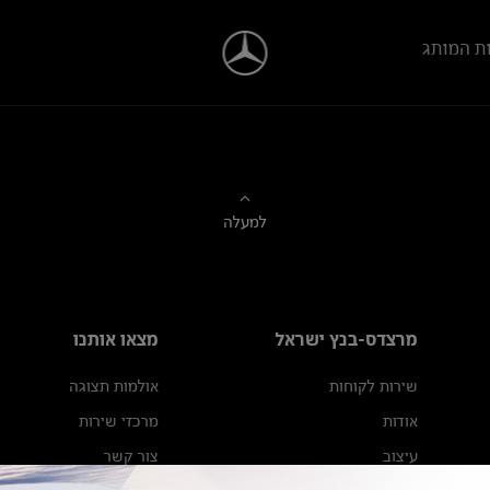
ת המותג
למעלה
מרצדס-בנץ ישראל
מצאו אותנו
שירות לקוחות
אולמות תצוגה
אודות
מרכזי שירות
עיצוב
צור קשר