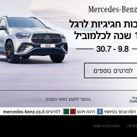
טכנולוגיה, חדשנות, בטיחות וקיימות
מגזין מרצדס-בנץ
ספרי רכב מרצדס-בנץ
נתוני זיהום אוויר וצריכת דלק וחשמל
נתוני תווית צמיגים
מחירון חלפים
קריאה חוזרת
הודעה על הטבות לרכבי מרצדס בהסדר
פשרה בתצ 56447-02-19
הסדר פשרה בתצ 56447-02-19
תקנון ימי מכירות 120 לכלמוביל
רטיות
הצהרת נגישות