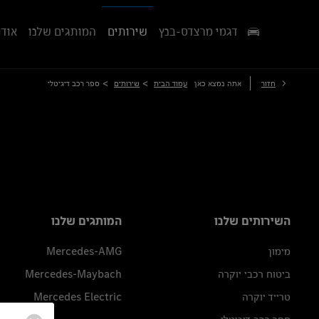
דגמי מרצדס-בנץ
שירותים
המותגים שלנו
אודו
>
>
חזור
אתה נמצא כאן
עמוד הבית
שירותים
ספר רכב דיגיטלי
השירותים שלנו
המותגים שלנו
מימון
Mercedes-AMG
ביטוח רכבי יוקרה
Mercedes-Maybach
טרייד יוקרה
Mercedes Electric