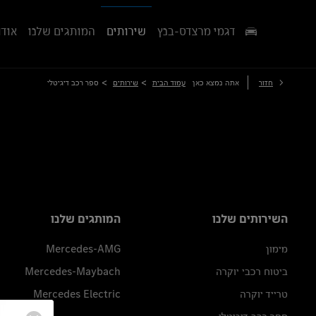
דגמי מרצדס-בנץ
שירותים
המותגים שלנו
אודו
>
>
חזור
אתה נמצא כאן
עמוד הבית
שירותים
ספר רכב דיגיטלי
השירותים שלנו
המותגים שלנו
מימון
Mercedes-AMG
ביטוח רכבי יוקרה
Mercedes-Maybach
טרייד יוקרה
Mercedes Electric