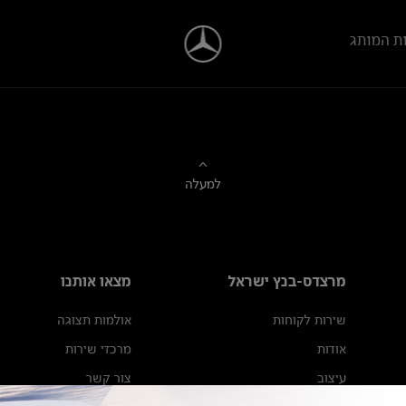
ת המותג
למעלה
מרצדס-בנץ ישראל
מצאו אותנו
שירות לקוחות
אולמות תצוגה
אודות
מרכזי שירות
עיצוב
צור קשר