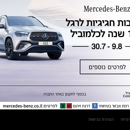
טכנולוגיה, חדשנות, בטיחות וקיימות
מגזין מרצדס-בנץ
ספרי רכב מרצדס-בנץ
נתוני זיהום אוויר וצריכת דלק וחשמל
נתוני תווית צמיגים
מחירון חלפים
קריאה חוזרת
הודעה על הטבות לרכבי מרצדס בהסדר
פשרה בתצ 56447-02-19
הסדר פשרה בתצ 56447-02-19
תקנון ימי מכירות 120 לכלמוביל
רטיות
הצהרת נגישות