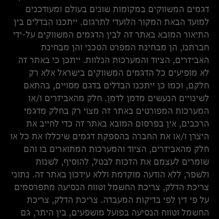
דגמים המשווקים במקומות שונים בעולם ומעודכנים
למועד הבאת המקור הלועדי לתרגום. ייתכנו הבדלים בין
התיאור המובא באתר זה לבין הדגמים המשווקים על-ידי
חברתנו, הן מבחינת המפרט הטכני והן מבחינת
האביזרים, הציוד והמערכות הנלוות. ייתכן כי באתר זה
לא מופיעים כל הדגמים המשווקים בישראל אלא רק
חלקם, וכמו כן ייתכנו הבדלים בדגם מסויים, בהתאם
לשינויים הנעשים מדמן לדמן. חלק מהאביזרים ו/או
המערכות המפורטים באתר זה מצוי רק בחלק מדגמי
הרכבים, אין בפרסום המובא באתר זה כדי לחייב את
היצרן ו/או את החברה בהספקת דגמים שיכללו את כל או
חלק מהאביזרים, הציוד והמערכות המתוארים בו והם
שומרים לעצמם את הזכות לבטל, להוסיף, לשנות
ולשפר, ללא הודעה מוקדמת וללא עידכון באתר זה. נתוני
צריכת הדלק, צריכת החשמל וטווח הנסיעה מתפרסמים
על פי דין לפי בדיקות המעבדה. צריכת הדלק, צריכת
החשמל וטווח הנסיעה בפועל מושפעים, בין היתר, גם