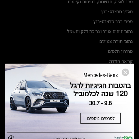
טכנולוגיה, חדשנות, בטיחות וקיימות
מגזין מרצדס-בנץ
ספרי רכב מרצדס-בנץ
נתוני זיהום אוויר וצריכת דלק וחשמל
נתוני תווית צמיגים
מחירון חלפים
קריאה חוזרת
הודעה על הטבות לרכבי מרצדס בהסדר פשרה בתצ 56447-02-19
הסדר פשרה בתצ 56447-02-19
תקנון ימי מכירות 120 לכלמוביל
מצאו אותנו
אולמות תצוגה