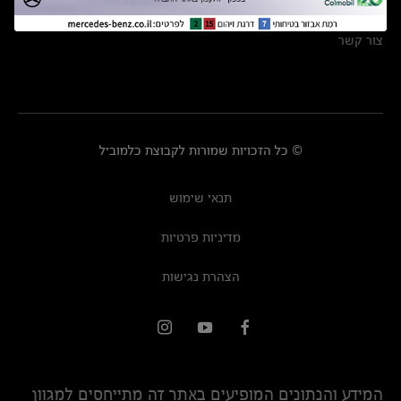
מרכזי שירות
צור קשר
© כל הזכויות שמורות לקבוצת כלמוביל
תנאי שימוש
מדיניות פרטיות
הצהרת נגישות
המידע והנתונים המופיעים באתר זה מתייחסים למגוון