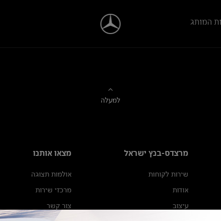
ת המותג
למעלה
מרצדס-בנץ ישראל
מצאו אותנו
שירות לקוחות
אולמות תצוגה
אודות
מרכזי שירות
עיצוב
צור קשר