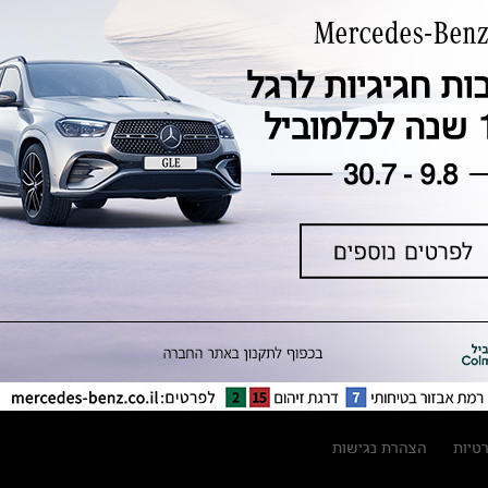
טכנולוגיה, חדשנות, בטיחות וקיימות
מגזין מרצדס-בנץ
ספרי רכב מרצדס-בנץ
נתוני זיהום אוויר וצריכת דלק וחשמל
נתוני תווית צמיגים
מחירון חלפים
קריאה חוזרת
הודעה על הטבות לרכבי מרצדס בהסדר
פשרה בתצ 56447-02-19
הסדר פשרה בתצ 56447-02-19
תקנון ימי מכירות 120 לכלמוביל
רטיות
הצהרת נגישות