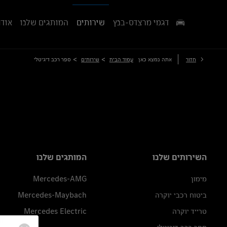
דגמי מרצדס-בנץ
שירותים
המותגים שלנו
אודו
>
>
חזור
אתה נמצא כאן
עמוד הבית
שירותים
ספר רכב דיגיטלי
השירותים שלנו
המותגים שלנו
מימון
Mercedes-AMG
ביטוח רכבי יוקרה
Mercedes-Maybach
טרייד יוקרה
Mercedes Electric