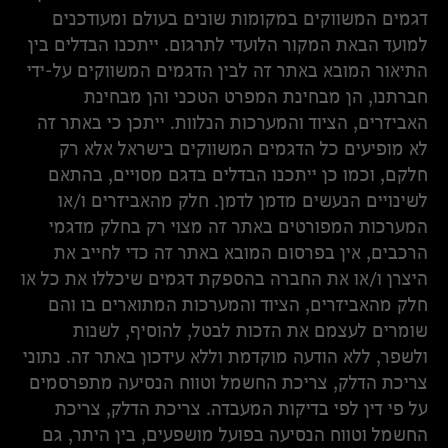
דגמים המשווקים במקומות שונים בעולם ומעודכנים
למועד הבאת המקור הלועדי לתרגום. ייתכנו הבדלים בין
התיאור המובא באתר זה לבין הדגמים המשווקים על-ידי
חברתנו, הן מבחינת המפרט הטכני והן מבחינת
האביזרים, הציוד והמערכות הנלוות. ייתכן כי באתר זה
לא מופיעים כל הדגמים המשווקים בישראל אלא רק
חלקם, וכמו כן ייתכנו הבדלים בדגם מסויים, בהתאם
לשינויים הנעשים מדמן לדמן. חלק מהאביזרים ו/או
המערכות המפורטים באתר זה מצוי רק בחלק מדגמי
הרכבים, אין בפרסום המובא באתר זה כדי לחייב את
היצרן ו/או את החברה בהספקת דגמים שיכללו את כל או
חלק מהאביזרים, הציוד והמערכות המתוארים בו והם
שומרים לעצמם את הזכות לבטל, להוסיף, לשנות
ולשפר, ללא הודעה מוקדמת וללא עידכון באתר זה. נתוני
צריכת הדלק, צריכת החשמל וטווח הנסיעה מתפרסמים
על פי דין לפי בדיקות המעבדה. צריכת הדלק, צריכת
החשמל וטווח הנסיעה בפועל מושפעים, בין היתר, גם