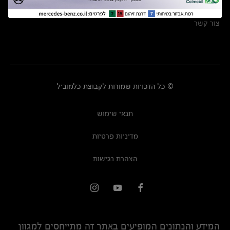
מרכזי שירות
צור קשר
© כל הזכויות שמורות לקבוצת כלמוביל
תנאי שימוש
מדיניות פרטיות
הצהרת נגישות
המידע והנתונים המופיעים באתר זה מתייחסים למגוון