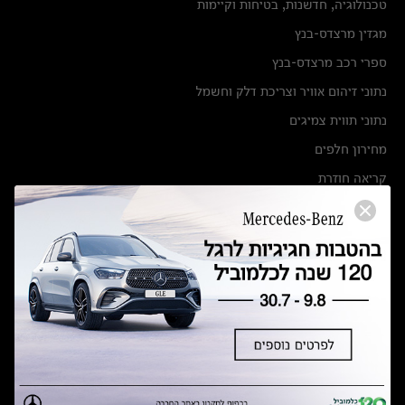
טכנולוגיה, חדשנות, בטיחות וקיימות
מגזין מרצדס-בנץ
ספרי רכב מרצדס-בנץ
נתוני זיהום אוויר וצריכת דלק וחשמל
נתוני תווית צמיגים
מחירון חלפים
קריאה חוזרת
הודעה על הטבות לרכבי מרצדס בהסדר פשרה בתצ 56447-02-19
הסדר פשרה בתצ 56447-02-19
תקנון ימי מכירות 120 לכלמוביל
מצאו אותנו
אולמות תצוגה