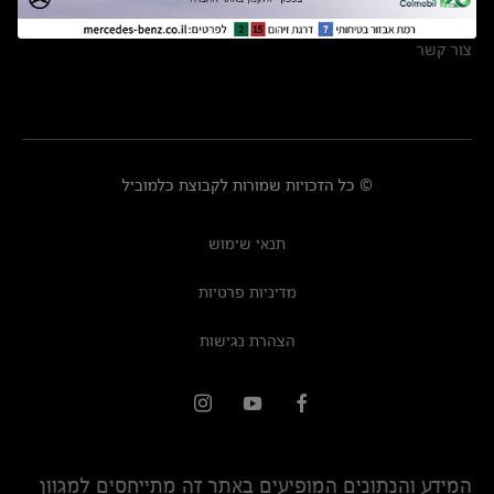
מרכזי שירות
צור קשר
© כל הזכויות שמורות לקבוצת כלמוביל
תנאי שימוש
מדיניות פרטיות
הצהרת נגישות
המידע והנתונים המופיעים באתר זה מתייחסים למגוון