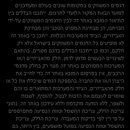
דגמים המשווקים במקומות שונים בעולם ומעודכנים
למועד הבאת המקור הלועדי לתרגום. ייתכנו הבדלים בין
התיאור המובא באתר זה לבין הדגמים המשווקים על-ידי
חברתנו, הן מבחינת המפרט הטכני והן מבחינת
האביזרים, הציוד והמערכות הנלוות. ייתכן כי באתר זה
לא מופיעים כל הדגמים המשווקים בישראל אלא רק
חלקם, וכמו כן ייתכנו הבדלים בדגם מסויים, בהתאם
לשינויים הנעשים מדמן לדמן. חלק מהאביזרים ו/או
המערכות המפורטים באתר זה מצוי רק בחלק מדגמי
הרכבים, אין בפרסום המובא באתר זה כדי לחייב את
היצרן ו/או את החברה בהספקת דגמים שיכללו את כל או
חלק מהאביזרים, הציוד והמערכות המתוארים בו והם
שומרים לעצמם את הזכות לבטל, להוסיף, לשנות
ולשפר, ללא הודעה מוקדמת וללא עידכון באתר זה. נתוני
צריכת הדלק, צריכת החשמל וטווח הנסיעה מתפרסמים
על פי דין לפי בדיקות המעבדה. צריכת הדלק, צריכת
החשמל וטווח הנסיעה בפועל מושפעים, בין היתר, גם