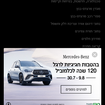
טכנולוגיה, חדשנות, בטיחות וקיימות
מגזין מרצדס-בנץ
ספרי רכב מרצדס-בנץ
נתוני זיהום אוויר וצריכת דלק וחשמל
נתוני תווית צמיגים
מחירון חלפים
קריאה חוזרת
הודעה על הטבות לרכבי מרצדס בהסדר פשרה בתצ 56447-02-19
הסדר פשרה בתצ 56447-02-19
תקנון ימי מכירות 120 לכלמוביל
מצאו אותנו
אולמות תצוגה