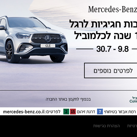
טכנולוגיה, חדשנות, בטיחות וקיימות
מגזין מרצדס-בנץ
ספרי רכב מרצדס-בנץ
נתוני זיהום אוויר וצריכת דלק וחשמל
נתוני תווית צמיגים
מחירון חלפים
קריאה חוזרת
הודעה על הטבות לרכבי מרצדס בהסדר
פשרה בתצ 56447-02-19
הסדר פשרה בתצ 56447-02-19
תקנון ימי מכירות 120 לכלמוביל
רטיות
הצהרת נגישות