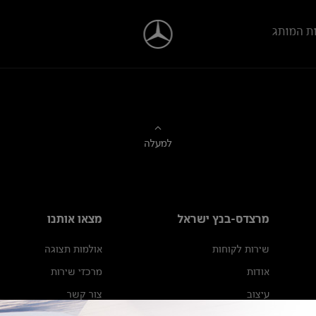
ת המותג
למעלה
מרצדס-בנץ ישראל
מצאו אותנו
שירות לקוחות
אולמות תצוגה
אודות
מרכזי שירות
עיצוב
צור קשר