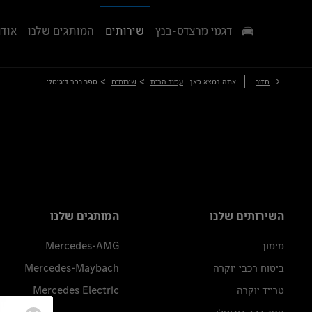
דגמי מרצדס-בנץ
שירותים
המותגים שלנו
אודו
>
>
חזור
אתה נמצא כאן
עמוד הבית
שירותים
ספר רכב דיגיטלי
השירותים שלנו
המותגים שלנו
מימון
Mercedes-AMG
ביטוח רכבי יוקרה
Mercedes-Maybach
טרייד יוקרה
Mercedes Electric