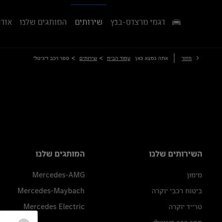
דגמי מרצדס-בנץ
שירותים
המותגים שלנו
אודו
>
>
חזור
אתה נמצא כאן
עמוד הבית
שירותים
ספר רכב דיגיטלי
השירותים שלנו
המותגים שלנו
מימון
Mercedes-AMG
ביטוח רכבי יוקרה
Mercedes-Maybach
טרייד יוקרה
Mercedes Electric