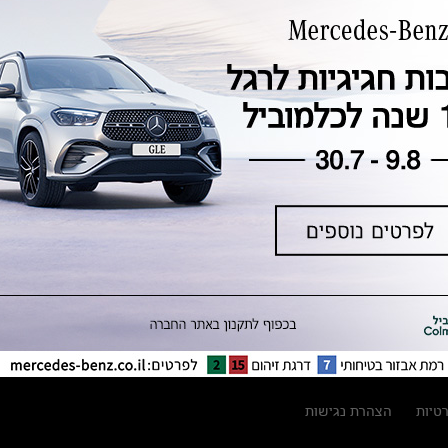
טכנולוגיה, חדשנות, בטיחות וקיימות
מגזין מרצדס-בנץ
ספרי רכב מרצדס-בנץ
נתוני זיהום אוויר וצריכת דלק וחשמל
נתוני תווית צמיגים
מחירון חלפים
קריאה חוזרת
הודעה על הטבות לרכבי מרצדס בהסדר
פשרה בתצ 56447-02-19
הסדר פשרה בתצ 56447-02-19
תקנון ימי מכירות 120 לכלמוביל
רטיות
הצהרת נגישות