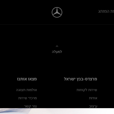
ת המותג
למעלה
מרצדס-בנץ ישראל
מצאו אותנו
שירות לקוחות
אולמות תצוגה
אודות
מרכזי שירות
עיצוב
צור קשר