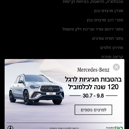
טכנולוגיה, חדשנות, בטיחות וקיימות
מגזין מרצדס-בנץ
ספרי רכב מרצדס-בנץ
נתוני זיהום אוויר וצריכת דלק וחשמל
נתוני תווית צמיגים
מחירון חלפים
קריאה חוזרת
הודעה על הטבות לרכבי מרצדס בהסדר פשרה בתצ 56447-02-19
הסדר פשרה בתצ 56447-02-19
תקנון ימי מכירות 120 לכלמוביל
מצאו אותנו
אולמות תצוגה