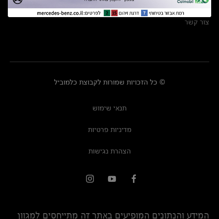
מרכזי שירות
צור קשר
© כל הזכויות שמורות לקבוצת כלמוביל
תנאי שימוש
מדיניות פרטיות
הצהרת נגישות
המידע והנתונים המופיעים באתר זה מתייחסים למגוון