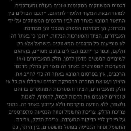
דגמים המשווקים במקומות שונים בעולם ומעודכנים
למועד הבאת המקור הלועדי לתרגום. ייתכנו הבדלים בין
התיאור המובא באתר זה לבין הדגמים המשווקים על-ידי
חברתנו, הן מבחינת המפרט הטכני והן מבחינת
האביזרים, הציוד והמערכות הנלוות. ייתכן כי באתר זה
לא מופיעים כל הדגמים המשווקים בישראל אלא רק
חלקם, וכמו כן ייתכנו הבדלים בדגם מסויים, בהתאם
לשינויים הנעשים מדמן לדמן. חלק מהאביזרים ו/או
המערכות המפורטים באתר זה מצוי רק בחלק מדגמי
הרכבים, אין בפרסום המובא באתר זה כדי לחייב את
היצרן ו/או את החברה בהספקת דגמים שיכללו את כל או
חלק מהאביזרים, הציוד והמערכות המתוארים בו והם
שומרים לעצמם את הזכות לבטל, להוסיף, לשנות
ולשפר, ללא הודעה מוקדמת וללא עידכון באתר זה. נתוני
צריכת הדלק, צריכת החשמל וטווח הנסיעה מתפרסמים
על פי דין לפי בדיקות המעבדה. צריכת הדלק, צריכת
החשמל וטווח הנסיעה בפועל מושפעים, בין היתר, גם