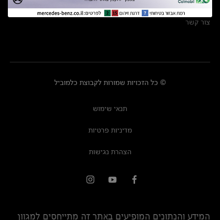
מרכזי שירות
צור קשר
© כל הזכויות שמורות לקבוצת כלמוביל
תנאי שימוש
מדיניות פרטיות
הצהרת נגישות
המידע והנתונים המופיעים באתר זה מתייחסים למגוון