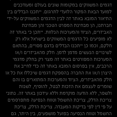
דגמים המשווקים במקומות שונים בעולם ומעודכנים
למועד הבאת המקור הלועדי לתרגום. ייתכנו הבדלים בין
התיאור המובא באתר זה לבין הדגמים המשווקים על-ידי
חברתנו, הן מבחינת המפרט הטכני והן מבחינת
האביזרים, הציוד והמערכות הנלוות. ייתכן כי באתר זה
לא מופיעים כל הדגמים המשווקים בישראל אלא רק
חלקם, וכמו כן ייתכנו הבדלים בדגם מסויים, בהתאם
לשינויים הנעשים מדמן לדמן. חלק מהאביזרים ו/או
המערכות המפורטים באתר זה מצוי רק בחלק מדגמי
הרכבים, אין בפרסום המובא באתר זה כדי לחייב את
היצרן ו/או את החברה בהספקת דגמים שיכללו את כל או
חלק מהאביזרים, הציוד והמערכות המתוארים בו והם
שומרים לעצמם את הזכות לבטל, להוסיף, לשנות
ולשפר, ללא הודעה מוקדמת וללא עידכון באתר זה. נתוני
צריכת הדלק, צריכת החשמל וטווח הנסיעה מתפרסמים
על פי דין לפי בדיקות המעבדה. צריכת הדלק, צריכת
החשמל וטווח הנסיעה בפועל מושפעים, בין היתר, גם