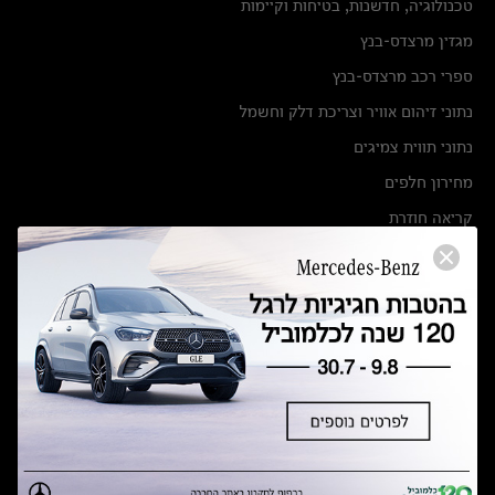
טכנולוגיה, חדשנות, בטיחות וקיימות
מגזין מרצדס-בנץ
ספרי רכב מרצדס-בנץ
נתוני זיהום אוויר וצריכת דלק וחשמל
נתוני תווית צמיגים
מחירון חלפים
קריאה חוזרת
הודעה על הטבות לרכבי מרצדס בהסדר פשרה בתצ 56447-02-19
הסדר פשרה בתצ 56447-02-19
תקנון ימי מכירות 120 לכלמוביל
מצאו אותנו
אולמות תצוגה