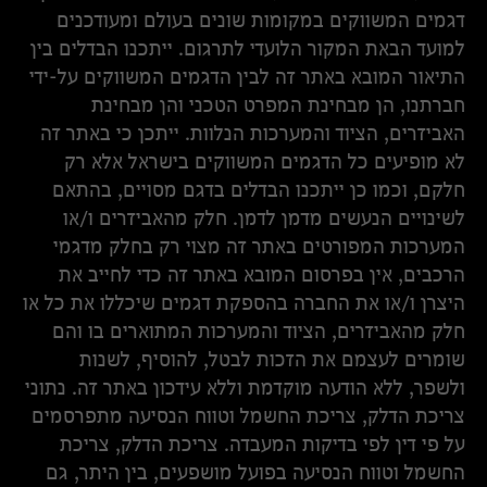
דגמים המשווקים במקומות שונים בעולם ומעודכנים
למועד הבאת המקור הלועדי לתרגום. ייתכנו הבדלים בין
התיאור המובא באתר זה לבין הדגמים המשווקים על-ידי
חברתנו, הן מבחינת המפרט הטכני והן מבחינת
האביזרים, הציוד והמערכות הנלוות. ייתכן כי באתר זה
לא מופיעים כל הדגמים המשווקים בישראל אלא רק
חלקם, וכמו כן ייתכנו הבדלים בדגם מסויים, בהתאם
לשינויים הנעשים מדמן לדמן. חלק מהאביזרים ו/או
המערכות המפורטים באתר זה מצוי רק בחלק מדגמי
הרכבים, אין בפרסום המובא באתר זה כדי לחייב את
היצרן ו/או את החברה בהספקת דגמים שיכללו את כל או
חלק מהאביזרים, הציוד והמערכות המתוארים בו והם
שומרים לעצמם את הזכות לבטל, להוסיף, לשנות
ולשפר, ללא הודעה מוקדמת וללא עידכון באתר זה. נתוני
צריכת הדלק, צריכת החשמל וטווח הנסיעה מתפרסמים
על פי דין לפי בדיקות המעבדה. צריכת הדלק, צריכת
החשמל וטווח הנסיעה בפועל מושפעים, בין היתר, גם