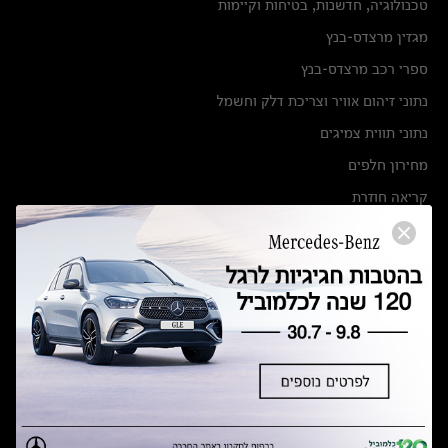
טכנולוגיה, חדשנות, בטיחות וקיימות
מגזין מרצדס-בנץ
ספרי רכב מרצדס-בנץ
נתוני זיהום אוויר וצריכת דלק וחשמל
נתוני תווית צמיגים
מחירון חלפים
קריאה חוזרת
הודעה על הטבות לרכבי מרצדס בהסדר פשרה בתצ 56447-02-19
הסדר פשרה בתצ 56447-02-19
תקנון ימי מכירות 120 לכלמוביל
מצאו אותנו
אולמות תצוגה