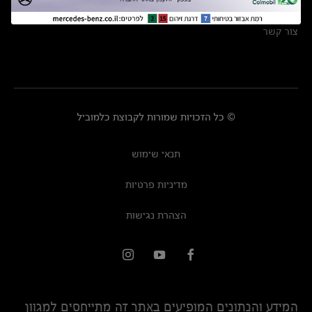
מרכזי שירות
צור קשר
© כל הזכויות שמורות לקבוצת כלמוביל
תנאי שימוש
מדיניות פרטיות
הצהרת נגישות
המידע והנתונים המופיעים באתר זה מתייחסים למגוון