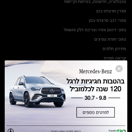
טכנולוגיה, חדשנות, בטיחות וקיימות
מגזין מרצדס-בנץ
ספרי רכב מרצדס-בנץ
נתוני זיהום אוויר וצריכת דלק וחשמל
נתוני תווית צמיגים
מחירון חלפים
קריאה חוזרת
הודעה על הטבות לרכבי מרצדס בהסדר פשרה בתצ 56447-02-19
הסדר פשרה בתצ 56447-02-19
תקנון ימי מכירות 120 לכלמוביל
מצאו אותנו
אולמות תצוגה