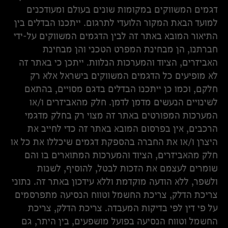
דגמים המשווקים במקומות שונים בעולם ומעודכנים
למועד הבאת המקור הלועדי לתרגום. ייתכנו הבדלים בין
התיאור המובא באתר זה לבין הדגמים המשווקים על-ידי
חברתנו, הן מבחינת המפרט הטכני והן מבחינת
האביזרים, הציוד והמערכות הנלוות. ייתכן כי באתר זה
לא מופיעים כל הדגמים המשווקים בישראל אלא רק
חלקם, וכמו כן ייתכנו הבדלים בדגם מסויים, בהתאם
לשינויים הנעשים מדמן לדמן. חלק מהאביזרים ו/או
המערכות המפורטים באתר זה מצוי רק בחלק מדגמי
הרכבים, אין בפרסום המובא באתר זה כדי לחייב את
היצרן ו/או את החברה בהספקת דגמים שיכללו את כל או
חלק מהאביזרים, הציוד והמערכות המתוארים בו והם
שומרים לעצמם את הזכות לבטל, להוסיף, לשנות
ולשפר, ללא הודעה מוקדמת וללא עידכון באתר זה. נתוני
צריכת הדלק, צריכת החשמל וטווח הנסיעה מתפרסמים
על פי דין לפי בדיקות המעבדה. צריכת הדלק, צריכת
החשמל וטווח הנסיעה בפועל מושפעים, בין היתר, גם