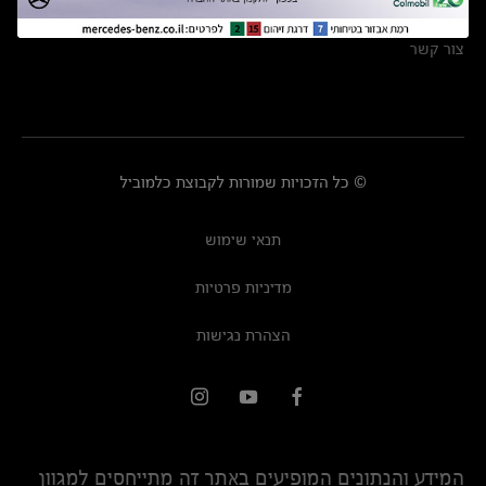
מרכזי שירות
צור קשר
© כל הזכויות שמורות לקבוצת כלמוביל
תנאי שימוש
מדיניות פרטיות
הצהרת נגישות
המידע והנתונים המופיעים באתר זה מתייחסים למגוון