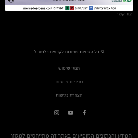
מרכזי שירות
צור קשר
© כל הזכויות שמורות לקבוצת כלמוביל
תנאי שימוש
מדיניות פרטיות
הצהרת נגישות
המידע והנתונים המופיעים באתר זה מתייחסים למגוון