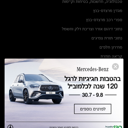
טכנולוגיה, חדשנות, בטיחות וקיימות
מגזין מרצדס-בנץ
ספרי רכב מרצדס-בנץ
נתוני זיהום אוויר וצריכת דלק וחשמל
נתוני תווית צמיגים
מחירון חלפים
קריאה חוזרת
הודעה על הטבות לרכבי מרצדס בהסדר פשרה בתצ 56447-02-19
הסדר פשרה בתצ 56447-02-19
תקנון ימי מכירות 120 לכלמוביל
מצאו אותנו
אולמות תצוגה