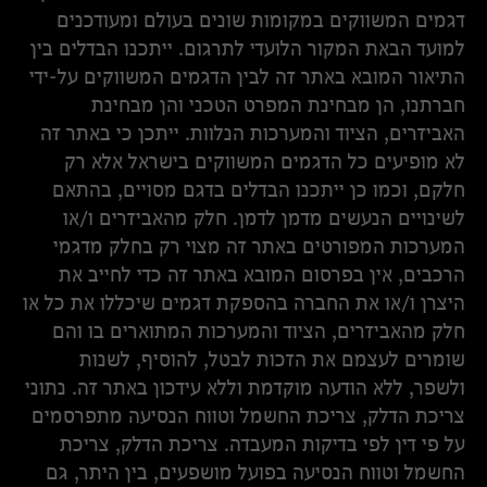
דגמים המשווקים במקומות שונים בעולם ומעודכנים
למועד הבאת המקור הלועדי לתרגום. ייתכנו הבדלים בין
התיאור המובא באתר זה לבין הדגמים המשווקים על-ידי
חברתנו, הן מבחינת המפרט הטכני והן מבחינת
האביזרים, הציוד והמערכות הנלוות. ייתכן כי באתר זה
לא מופיעים כל הדגמים המשווקים בישראל אלא רק
חלקם, וכמו כן ייתכנו הבדלים בדגם מסויים, בהתאם
לשינויים הנעשים מדמן לדמן. חלק מהאביזרים ו/או
המערכות המפורטים באתר זה מצוי רק בחלק מדגמי
הרכבים, אין בפרסום המובא באתר זה כדי לחייב את
היצרן ו/או את החברה בהספקת דגמים שיכללו את כל או
חלק מהאביזרים, הציוד והמערכות המתוארים בו והם
שומרים לעצמם את הזכות לבטל, להוסיף, לשנות
ולשפר, ללא הודעה מוקדמת וללא עידכון באתר זה. נתוני
צריכת הדלק, צריכת החשמל וטווח הנסיעה מתפרסמים
על פי דין לפי בדיקות המעבדה. צריכת הדלק, צריכת
החשמל וטווח הנסיעה בפועל מושפעים, בין היתר, גם