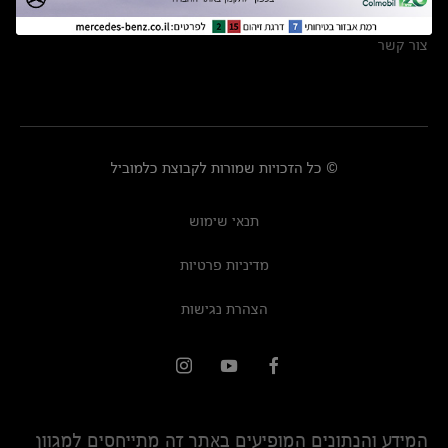
מרכזי שירות
צור קשר
© כל הזכויות שמורות לקבוצת כלמוביל
תנאי שימוש
מדיניות פרטיות
הצהרת נגישות
המידע והנתונים המופיעים באתר זה מתייחסים למגוון