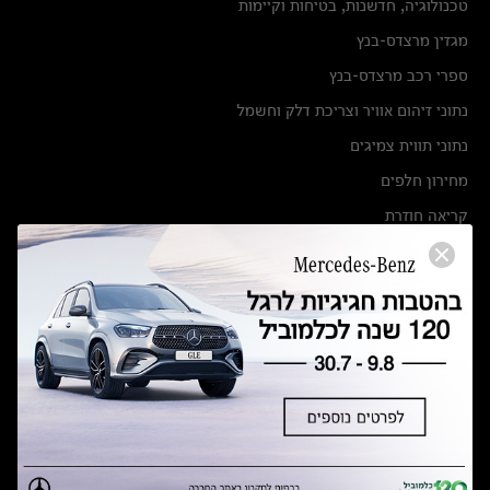
טכנולוגיה, חדשנות, בטיחות וקיימות
מגזין מרצדס-בנץ
ספרי רכב מרצדס-בנץ
נתוני זיהום אוויר וצריכת דלק וחשמל
נתוני תווית צמיגים
מחירון חלפים
קריאה חוזרת
הודעה על הטבות לרכבי מרצדס בהסדר פשרה בתצ 56447-02-19
הסדר פשרה בתצ 56447-02-19
תקנון ימי מכירות 120 לכלמוביל
מצאו אותנו
אולמות תצוגה