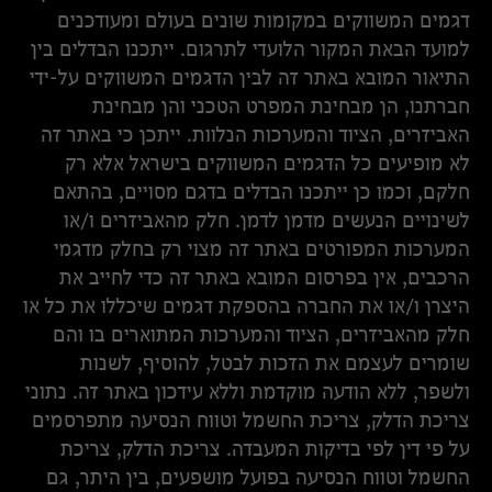
דגמים המשווקים במקומות שונים בעולם ומעודכנים
למועד הבאת המקור הלועדי לתרגום. ייתכנו הבדלים בין
התיאור המובא באתר זה לבין הדגמים המשווקים על-ידי
חברתנו, הן מבחינת המפרט הטכני והן מבחינת
האביזרים, הציוד והמערכות הנלוות. ייתכן כי באתר זה
לא מופיעים כל הדגמים המשווקים בישראל אלא רק
חלקם, וכמו כן ייתכנו הבדלים בדגם מסויים, בהתאם
לשינויים הנעשים מדמן לדמן. חלק מהאביזרים ו/או
המערכות המפורטים באתר זה מצוי רק בחלק מדגמי
הרכבים, אין בפרסום המובא באתר זה כדי לחייב את
היצרן ו/או את החברה בהספקת דגמים שיכללו את כל או
חלק מהאביזרים, הציוד והמערכות המתוארים בו והם
שומרים לעצמם את הזכות לבטל, להוסיף, לשנות
ולשפר, ללא הודעה מוקדמת וללא עידכון באתר זה. נתוני
צריכת הדלק, צריכת החשמל וטווח הנסיעה מתפרסמים
על פי דין לפי בדיקות המעבדה. צריכת הדלק, צריכת
החשמל וטווח הנסיעה בפועל מושפעים, בין היתר, גם