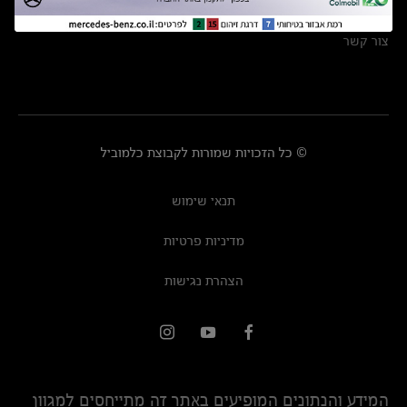
מרכזי שירות
צור קשר
© כל הזכויות שמורות לקבוצת כלמוביל
תנאי שימוש
מדיניות פרטיות
הצהרת נגישות
המידע והנתונים המופיעים באתר זה מתייחסים למגוון