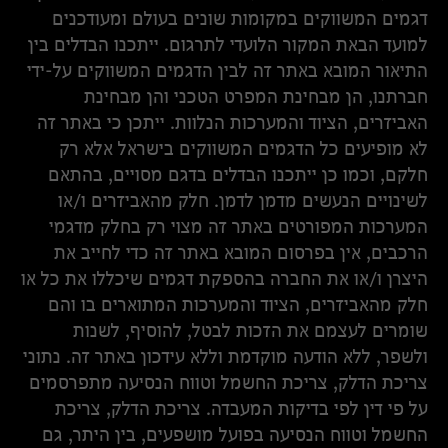
דגמים המשווקים במקומות שונים בעולם ומעודכנים
למועד הבאת המקור הלועדי לתרגום. ייתכנו הבדלים בין
התיאור המובא באתר זה לבין הדגמים המשווקים על-ידי
חברתנו, הן מבחינת המפרט הטכני והן מבחינת
האביזרים, הציוד והמערכות הנלוות. ייתכן כי באתר זה
לא מופיעים כל הדגמים המשווקים בישראל אלא רק
חלקם, וכמו כן ייתכנו הבדלים בדגם מסויים, בהתאם
לשינויים הנעשים מדמן לדמן. חלק מהאביזרים ו/או
המערכות המפורטים באתר זה מצוי רק בחלק מדגמי
הרכבים, אין בפרסום המובא באתר זה כדי לחייב את
היצרן ו/או את החברה בהספקת דגמים שיכללו את כל או
חלק מהאביזרים, הציוד והמערכות המתוארים בו והם
שומרים לעצמם את הזכות לבטל, להוסיף, לשנות
ולשפר, ללא הודעה מוקדמת וללא עידכון באתר זה. נתוני
צריכת הדלק, צריכת החשמל וטווח הנסיעה מתפרסמים
על פי דין לפי בדיקות המעבדה. צריכת הדלק, צריכת
החשמל וטווח הנסיעה בפועל מושפעים, בין היתר, גם