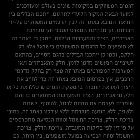
דגמים המשווקים במקומות שונים בעולם ומעודכנים
למועד הבאת המקור הלועדי לתרגום. ייתכנו הבדלים בין
התיאור המובא באתר זה לבין הדגמים המשווקים על-ידי
חברתנו, הן מבחינת המפרט הטכני והן מבחינת
האביזרים, הציוד והמערכות הנלוות. ייתכן כי באתר זה
לא מופיעים כל הדגמים המשווקים בישראל אלא רק
חלקם, וכמו כן ייתכנו הבדלים בדגם מסויים, בהתאם
לשינויים הנעשים מדמן לדמן. חלק מהאביזרים ו/או
המערכות המפורטים באתר זה מצוי רק בחלק מדגמי
הרכבים, אין בפרסום המובא באתר זה כדי לחייב את
היצרן ו/או את החברה בהספקת דגמים שיכללו את כל או
חלק מהאביזרים, הציוד והמערכות המתוארים בו והם
שומרים לעצמם את הזכות לבטל, להוסיף, לשנות
ולשפר, ללא הודעה מוקדמת וללא עידכון באתר זה. נתוני
צריכת הדלק, צריכת החשמל וטווח הנסיעה מתפרסמים
על פי דין לפי בדיקות המעבדה. צריכת הדלק, צריכת
החשמל וטווח הנסיעה בפועל מושפעים, בין היתר, גם