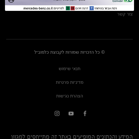
מרכזי שירות
צור קשר
© כל הזכויות שמורות לקבוצת כלמוביל
תנאי שימוש
מדיניות פרטיות
הצהרת נגישות
המידע והנתונים המופיעים באתר זה מתייחסים למגוון