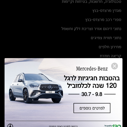
טכנולוגיה, חדשנות, בטיחות וקיימות
מגזין מרצדס-בנץ
ספרי רכב מרצדס-בנץ
נתוני זיהום אוויר וצריכת דלק וחשמל
נתוני תווית צמיגים
מחירון חלפים
קריאה חוזרת
הודעה על הטבות לרכבי מרצדס בהסדר פשרה בתצ 56447-02-19
הסדר פשרה בתצ 56447-02-19
תקנון ימי מכירות 120 לכלמוביל
מצאו אותנו
אולמות תצוגה