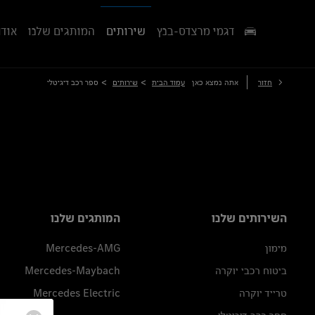
דגמי מרצדס-בנץ
שירותים
המותגים שלנו
אודו
>
>
חזור
אתה נמצא כאן
עמוד הבית
שירותים
ספר רכב דיגיטלי
השירותים שלנו
המותגים שלנו
מימון
Mercedes-AMG
ביטוח רכבי יוקרה
Mercedes-Maybach
טרייד יוקרה
Mercedes Electric