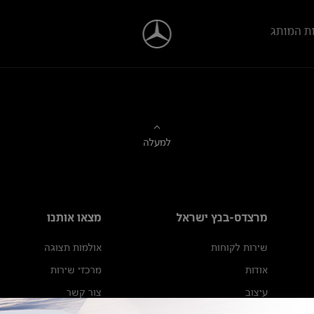
ת המותג
למעלה
מרצדס-בנץ ישראל
מצאו אותנו
שירות לקוחות
אולמות תצוגה
אודות
מרכזי שירות
עיצוב
צור קשר