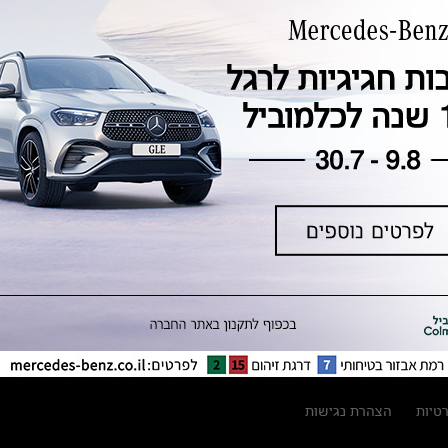
טכנולוגיה, חדשנות, בטיחות וקיימות
מגזין מרצדס-בנץ
ספרי רכב מרצדס-בנץ
נתוני זיהום אוויר וצריכת דלק וחשמל
נתוני תווית צמיגים
מחירון חלפים
קריאה חוזרת
הודעה על הטבות לרכבי מרצדס בהסדר
פשרה בתצ 56447-02-19
הסדר פשרה בתצ 56447-02-19
תקנון ימי מכירות 120 לכלמוביל
רטיות
הצהרת נגישות