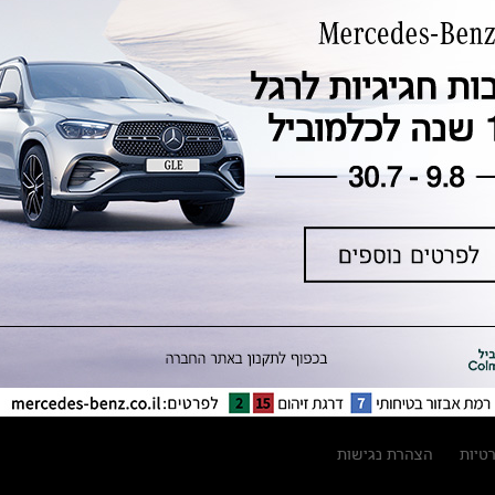
טכנולוגיה, חדשנות, בטיחות וקיימות
מגזין מרצדס-בנץ
ספרי רכב מרצדס-בנץ
נתוני זיהום אוויר וצריכת דלק וחשמל
נתוני תווית צמיגים
מחירון חלפים
קריאה חוזרת
הודעה על הטבות לרכבי מרצדס בהסדר
פשרה בתצ 56447-02-19
הסדר פשרה בתצ 56447-02-19
תקנון ימי מכירות 120 לכלמוביל
רטיות
הצהרת נגישות