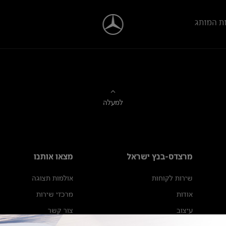
ת המותג
למעלה
מרצדס-בנץ ישראל
מצאו אותנו
שירות לקוחות
אולמות תצוגה
אודות
מרכזי שירות
עיצוב
צור קשר