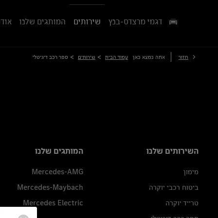
דגמי מרצדס-בנץ
שירותים
המותגים שלנו
אודו
>
>
חזור
אתה נמצא כאן
עמוד הבית
שירותים
ספר רכב דיגיטלי
השירותים שלנו
המותגים שלנו
מימון
Mercedes-AMG
ביטוח רכבי יוקרה
Mercedes-Maybach
טרייד יוקרה
Mercedes Electric