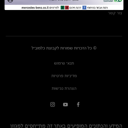
מרכזי שירות
צור קשר
© כל הזכויות שמורות לקבוצת כלמוביל
תנאי שימוש
מדיניות פרטיות
הצהרת נגישות
המידע והנתונים המופיעים באתר זה מתייחסים למגוון