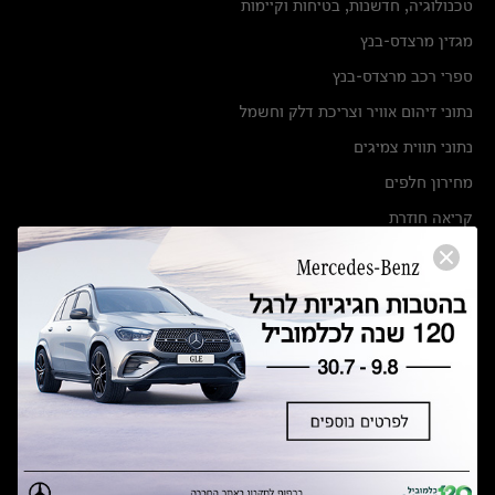
טכנולוגיה, חדשנות, בטיחות וקיימות
מגזין מרצדס-בנץ
ספרי רכב מרצדס-בנץ
נתוני זיהום אוויר וצריכת דלק וחשמל
נתוני תווית צמיגים
מחירון חלפים
קריאה חוזרת
הודעה על הטבות לרכבי מרצדס בהסדר פשרה בתצ 56447-02-19
הסדר פשרה בתצ 56447-02-19
תקנון ימי מכירות 120 לכלמוביל
מצאו אותנו
אולמות תצוגה