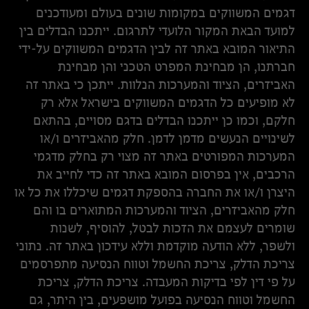
דגמים המשווקים במקומות שונים בעולם ומעודכנים
למועד הבאת המקור הלועדי לתרגום. ייתכנו הבדלים בין
התיאור המובא באתר זה לבין הדגמים המשווקים על-ידי
חברתנו, הן מבחינת המפרט הטכני והן מבחינת
האביזרים, הציוד והמערכות הנלוות. ייתכן כי באתר זה
לא מופיעים כל הדגמים המשווקים בישראל אלא רק
חלקם, וכמו כן ייתכנו הבדלים בדגם מסויים, בהתאם
לשינויים הנעשים מדמן לדמן. חלק מהאביזרים ו/או
המערכות המפורטים באתר זה מצוי רק בחלק מדגמי
הרכבים, אין בפרסום המובא באתר זה כדי לחייב את
היצרן ו/או את החברה בהספקת דגמים שיכללו את כל או
חלק מהאביזרים, הציוד והמערכות המתוארים בו והם
שומרים לעצמם את הזכות לבטל, להוסיף, לשנות
ולשפר, ללא הודעה מוקדמת וללא עידכון באתר זה. נתוני
צריכת הדלק, צריכת החשמל וטווח הנסיעה מתפרסמים
על פי דין לפי בדיקות המעבדה. צריכת הדלק, צריכת
החשמל וטווח הנסיעה בפועל מושפעים, בין היתר, גם