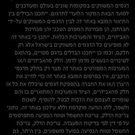
דגמים המשווקים במקומות שונים בעולם ומעודכנים
למועד הבאת המקור הלועדי לתרגום. ייתכנו הבדלים בין
התיאור המובא באתר זה לבין הדגמים המשווקים על-ידי
חברתנו, הן מבחינת המפרט הטכני והן מבחינת
האביזרים, הציוד והמערכות הנלוות. ייתכן כי באתר זה
לא מופיעים כל הדגמים המשווקים בישראל אלא רק
חלקם, וכמו כן ייתכנו הבדלים בדגם מסויים, בהתאם
לשינויים הנעשים מדמן לדמן. חלק מהאביזרים ו/או
המערכות המפורטים באתר זה מצוי רק בחלק מדגמי
הרכבים, אין בפרסום המובא באתר זה כדי לחייב את
היצרן ו/או את החברה בהספקת דגמים שיכללו את כל או
חלק מהאביזרים, הציוד והמערכות המתוארים בו והם
שומרים לעצמם את הזכות לבטל, להוסיף, לשנות
ולשפר, ללא הודעה מוקדמת וללא עידכון באתר זה. נתוני
צריכת הדלק, צריכת החשמל וטווח הנסיעה מתפרסמים
על פי דין לפי בדיקות המעבדה. צריכת הדלק, צריכת
החשמל וטווח הנסיעה בפועל מושפעים, בין היתר, גם