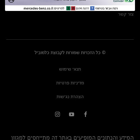
מרכזי שירות
צור קשר
© כל הזכויות שמורות לקבוצת כלמוביל
תנאי שימוש
מדיניות פרטיות
הצהרת נגישות
המידע והנתונים המופיעים באתר זה מתייחסים למגוון