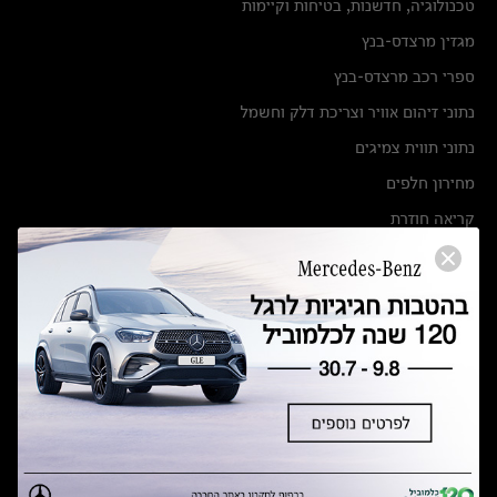
טכנולוגיה, חדשנות, בטיחות וקיימות
מגזין מרצדס-בנץ
ספרי רכב מרצדס-בנץ
נתוני זיהום אוויר וצריכת דלק וחשמל
נתוני תווית צמיגים
מחירון חלפים
קריאה חוזרת
הודעה על הטבות לרכבי מרצדס בהסדר פשרה בתצ 56447-02-19
הסדר פשרה בתצ 56447-02-19
תקנון ימי מכירות 120 לכלמוביל
מצאו אותנו
אולמות תצוגה