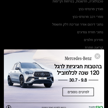
טכנולוגיה, חדשנות, בטיחות וקיימות
מגזין מרצדס-בנץ
ספרי רכב מרצדס-בנץ
נתוני זיהום אוויר וצריכת דלק וחשמל
נתוני תווית צמיגים
מחירון חלפים
קריאה חוזרת
הודעה על הטבות לרכבי מרצדס בהסדר פשרה בתצ 56447-02-19
הסדר פשרה בתצ 56447-02-19
תקנון ימי מכירות 120 לכלמוביל
מצאו אותנו
אולמות תצוגה