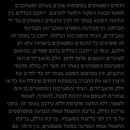
דגמים המשווקים במקומות שונים בעולם ומעודכנים
למועד הבאת המקור הלועדי לתרגום. ייתכנו הבדלים בין
התיאור המובא באתר זה לבין הדגמים המשווקים על-ידי
חברתנו, הן מבחינת המפרט הטכני והן מבחינת
האביזרים, הציוד והמערכות הנלוות. ייתכן כי באתר זה
לא מופיעים כל הדגמים המשווקים בישראל אלא רק
חלקם, וכמו כן ייתכנו הבדלים בדגם מסויים, בהתאם
לשינויים הנעשים מדמן לדמן. חלק מהאביזרים ו/או
המערכות המפורטים באתר זה מצוי רק בחלק מדגמי
הרכבים, אין בפרסום המובא באתר זה כדי לחייב את
היצרן ו/או את החברה בהספקת דגמים שיכללו את כל או
חלק מהאביזרים, הציוד והמערכות המתוארים בו והם
שומרים לעצמם את הזכות לבטל, להוסיף, לשנות
ולשפר, ללא הודעה מוקדמת וללא עידכון באתר זה. נתוני
צריכת הדלק, צריכת החשמל וטווח הנסיעה מתפרסמים
על פי דין לפי בדיקות המעבדה. צריכת הדלק, צריכת
החשמל וטווח הנסיעה בפועל מושפעים, בין היתר, גם