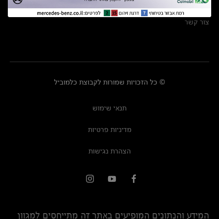
מרכזי שירות
צור קשר
© כל הזכויות שמורות לקבוצת כלמוביל
תנאי שימוש
מדיניות פרטיות
הצהרת נגישות
המידע והנתונים המופיעים באתר זה מתייחסים למגוון