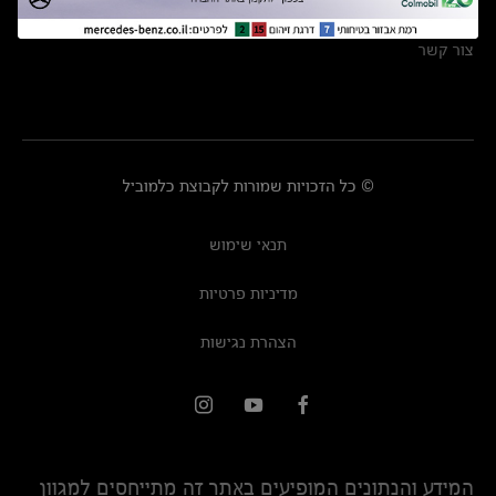
מרכזי שירות
צור קשר
© כל הזכויות שמורות לקבוצת כלמוביל
תנאי שימוש
מדיניות פרטיות
הצהרת נגישות
המידע והנתונים המופיעים באתר זה מתייחסים למגוון