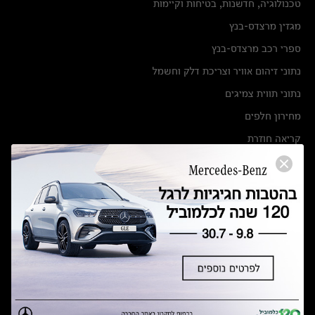
טכנולוגיה, חדשנות, בטיחות וקיימות
מגזין מרצדס-בנץ
ספרי רכב מרצדס-בנץ
נתוני זיהום אוויר וצריכת דלק וחשמל
נתוני תווית צמיגים
מחירון חלפים
קריאה חוזרת
הודעה על הטבות לרכבי מרצדס בהסדר פשרה בתצ 56447-02-19
הסדר פשרה בתצ 56447-02-19
תקנון ימי מכירות 120 לכלמוביל
מצאו אותנו
אולמות תצוגה