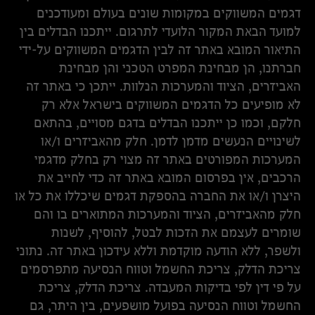
דגמים המשווקים במקומות שונים בעולם ומעודכנים
למועד הבאת המקור הלועדי לתרגום. ייתכנו הבדלים בין
התיאור המובא באתר זה לבין הדגמים המשווקים על-ידי
חברתנו, הן מבחינת המפרט הטכני והן מבחינת
האביזרים, הציוד והמערכות הנלוות. ייתכן כי באתר זה
לא מופיעים כל הדגמים המשווקים בישראל אלא רק
חלקם, וכמו כן ייתכנו הבדלים בדגם מסויים, בהתאם
לשינויים הנעשים מדמן לדמן. חלק מהאביזרים ו/או
המערכות המפורטים באתר זה מצוי רק בחלק מדגמי
הרכבים, אין בפרסום המובא באתר זה כדי לחייב את
היצרן ו/או את החברה בהספקת דגמים שיכללו את כל או
חלק מהאביזרים, הציוד והמערכות המתוארים בו והם
שומרים לעצמם את הזכות לבטל, להוסיף, לשנות
ולשפר, ללא הודעה מוקדמת וללא עידכון באתר זה. נתוני
צריכת הדלק, צריכת החשמל וטווח הנסיעה מתפרסמים
על פי דין לפי בדיקות המעבדה. צריכת הדלק, צריכת
החשמל וטווח הנסיעה בפועל מושפעים, בין היתר, גם