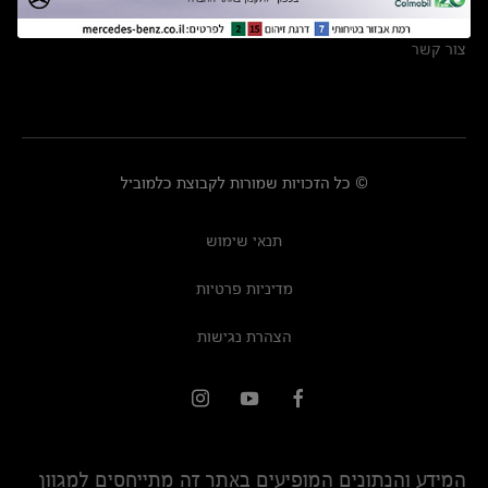
מרכזי שירות
צור קשר
© כל הזכויות שמורות לקבוצת כלמוביל
תנאי שימוש
מדיניות פרטיות
הצהרת נגישות
המידע והנתונים המופיעים באתר זה מתייחסים למגוון