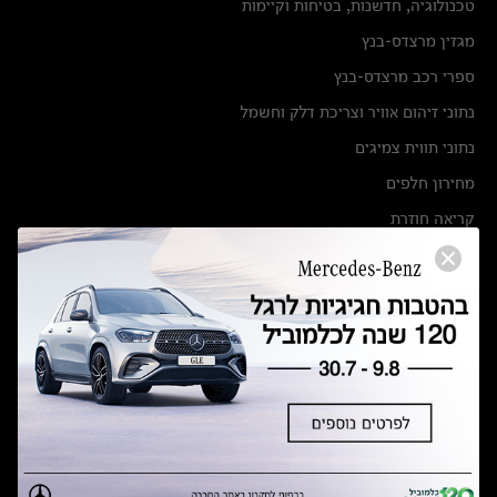
טכנולוגיה, חדשנות, בטיחות וקיימות
מגזין מרצדס-בנץ
ספרי רכב מרצדס-בנץ
נתוני זיהום אוויר וצריכת דלק וחשמל
נתוני תווית צמיגים
מחירון חלפים
קריאה חוזרת
הודעה על הטבות לרכבי מרצדס בהסדר פשרה בתצ 56447-02-19
הסדר פשרה בתצ 56447-02-19
תקנון ימי מכירות 120 לכלמוביל
מצאו אותנו
אולמות תצוגה