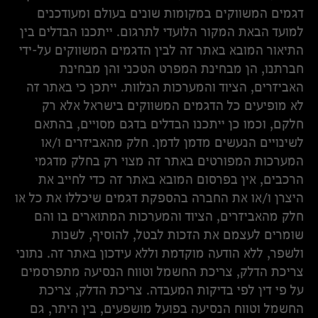
דגמים המשווקים במקומות שונים בעולם ומעודכנים
למועד הבאת המקור הלועדי לתרגום. ייתכנו הבדלים בין
התיאור המובא באתר זה לבין הדגמים המשווקים על-ידי
חברתנו, הן מבחינת המפרט הטכני והן מבחינת
האביזרים, הציוד והמערכות הנלוות. ייתכן כי באתר זה
לא מופיעים כל הדגמים המשווקים בישראל אלא רק
חלקם, וכמו כן ייתכנו הבדלים בדגם מסויים, בהתאם
לשינויים הנעשים מדמן לדמן. חלק מהאביזרים ו/או
המערכות המפורטים באתר זה מצוי רק בחלק מדגמי
הרכבים, אין בפרסום המובא באתר זה כדי לחייב את
היצרן ו/או את החברה בהספקת דגמים שיכללו את כל או
חלק מהאביזרים, הציוד והמערכות המתוארים בו והם
שומרים לעצמם את הזכות לבטל, להוסיף, לשנות
ולשפר, ללא הודעה מוקדמת וללא עידכון באתר זה. נתוני
צריכת הדלק, צריכת החשמל וטווח הנסיעה מתפרסמים
על פי דין לפי בדיקות המעבדה. צריכת הדלק, צריכת
החשמל וטווח הנסיעה בפועל מושפעים, בין היתר, גם