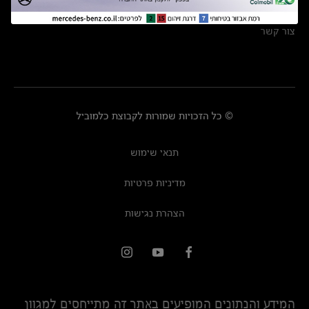
מרכזי שירות
צור קשר
© כל הזכויות שמורות לקבוצת כלמוביל
תנאי שימוש
מדיניות פרטיות
הצהרת נגישות
המידע והנתונים המופיעים באתר זה מתייחסים למגוון