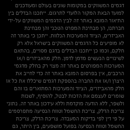
דגמים המשווקים במקומות שונים בעולם ומעודכנים
למועד הבאת המקור הלועדי לתרגום. ייתכנו הבדלים בין
התיאור המובא באתר זה לבין הדגמים המשווקים על-ידי
חברתנו, הן מבחינת המפרט הטכני והן מבחינת
האביזרים, הציוד והמערכות הנלוות. ייתכן כי באתר זה
לא מופיעים כל הדגמים המשווקים בישראל אלא רק
חלקם, וכמו כן ייתכנו הבדלים בדגם מסויים, בהתאם
לשינויים הנעשים מדמן לדמן. חלק מהאביזרים ו/או
המערכות המפורטים באתר זה מצוי רק בחלק מדגמי
הרכבים, אין בפרסום המובא באתר זה כדי לחייב את
היצרן ו/או את החברה בהספקת דגמים שיכללו את כל או
חלק מהאביזרים, הציוד והמערכות המתוארים בו והם
שומרים לעצמם את הזכות לבטל, להוסיף, לשנות
ולשפר, ללא הודעה מוקדמת וללא עידכון באתר זה. נתוני
צריכת הדלק, צריכת החשמל וטווח הנסיעה מתפרסמים
על פי דין לפי בדיקות המעבדה. צריכת הדלק, צריכת
החשמל וטווח הנסיעה בפועל מושפעים, בין היתר, גם