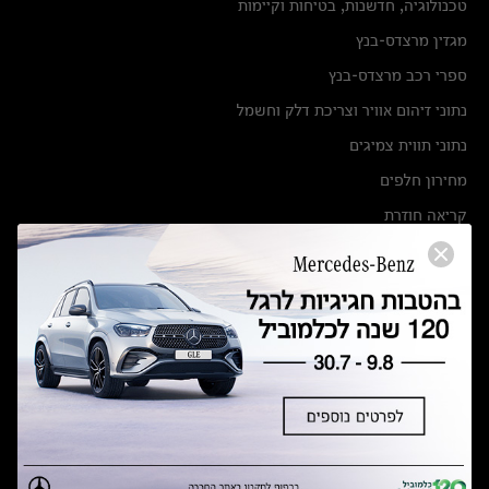
טכנולוגיה, חדשנות, בטיחות וקיימות
מגזין מרצדס-בנץ
ספרי רכב מרצדס-בנץ
נתוני זיהום אוויר וצריכת דלק וחשמל
נתוני תווית צמיגים
מחירון חלפים
קריאה חוזרת
הודעה על הטבות לרכבי מרצדס בהסדר פשרה בתצ 56447-02-19
הסדר פשרה בתצ 56447-02-19
תקנון ימי מכירות 120 לכלמוביל
מצאו אותנו
אולמות תצוגה