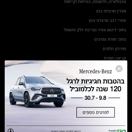
טכנולוגיה, חדשנות, בטיחות וקיימות
מגזין מרצדס-בנץ
ספרי רכב מרצדס-בנץ
נתוני זיהום אוויר וצריכת דלק וחשמל
נתוני תווית צמיגים
מחירון חלפים
קריאה חוזרת
הודעה על הטבות לרכבי מרצדס בהסדר פשרה בתצ 56447-02-19
הסדר פשרה בתצ 56447-02-19
תקנון ימי מכירות 120 לכלמוביל
מצאו אותנו
אולמות תצוגה