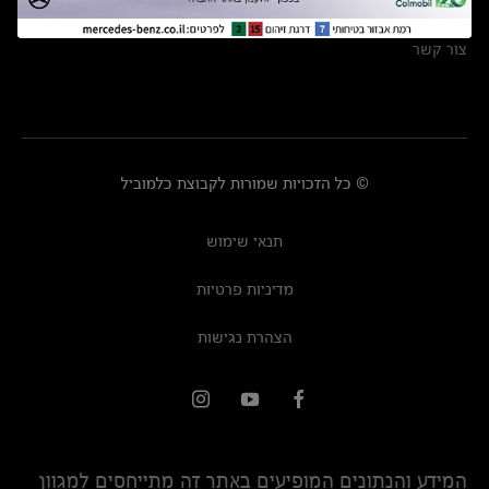
מרכזי שירות
צור קשר
© כל הזכויות שמורות לקבוצת כלמוביל
תנאי שימוש
מדיניות פרטיות
הצהרת נגישות
המידע והנתונים המופיעים באתר זה מתייחסים למגוון