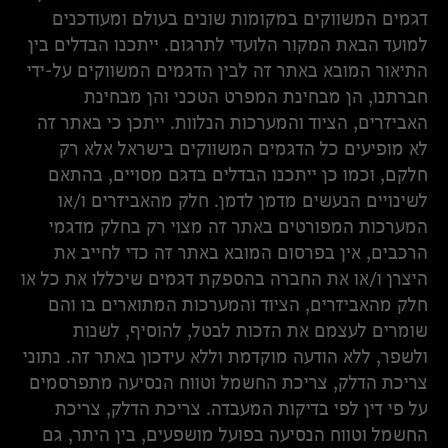
דגמים המשווקים במקומות שונים בעולם ומעודכנים
למועד הבאת המקור הלועדי לתרגום. ייתכנו הבדלים בין
התיאור המובא באתר זה לבין הדגמים המשווקים על-ידי
חברתנו, הן מבחינת המפרט הטכני והן מבחינת
האביזרים, הציוד והמערכות הנלוות. ייתכן כי באתר זה
לא מופיעים כל הדגמים המשווקים בישראל אלא רק
חלקם, וכמו כן ייתכנו הבדלים בדגם מסויים, בהתאם
לשינויים הנעשים מדמן לדמן. חלק מהאביזרים ו/או
המערכות המפורטים באתר זה מצוי רק בחלק מדגמי
הרכבים, אין בפרסום המובא באתר זה כדי לחייב את
היצרן ו/או את החברה בהספקת דגמים שיכללו את כל או
חלק מהאביזרים, הציוד והמערכות המתוארים בו והם
שומרים לעצמם את הזכות לבטל, להוסיף, לשנות
ולשפר, ללא הודעה מוקדמת וללא עידכון באתר זה. נתוני
צריכת הדלק, צריכת החשמל וטווח הנסיעה מתפרסמים
על פי דין לפי בדיקות המעבדה. צריכת הדלק, צריכת
החשמל וטווח הנסיעה בפועל מושפעים, בין היתר, גם