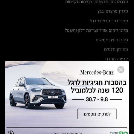
טכנולוגיה, חדשנות, בטיחות וקיימות
מגזין מרצדס-בנץ
ספרי רכב מרצדס-בנץ
נתוני זיהום אוויר וצריכת דלק וחשמל
נתוני תווית צמיגים
מחירון חלפים
קריאה חוזרת
הודעה על הטבות לרכבי מרצדס בהסדר פשרה בתצ 56447-02-19
הסדר פשרה בתצ 56447-02-19
תקנון ימי מכירות 120 לכלמוביל
מצאו אותנו
אולמות תצוגה