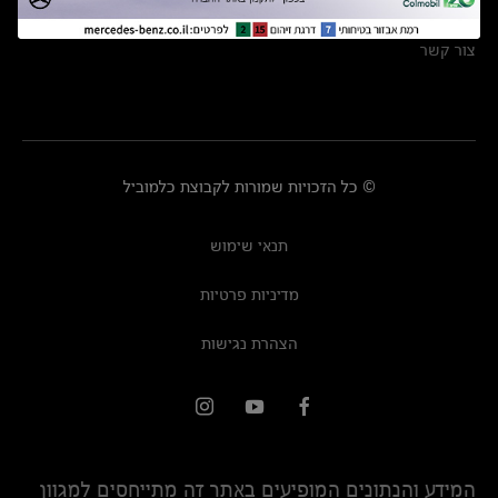
מרכזי שירות
צור קשר
© כל הזכויות שמורות לקבוצת כלמוביל
תנאי שימוש
מדיניות פרטיות
הצהרת נגישות
המידע והנתונים המופיעים באתר זה מתייחסים למגוון