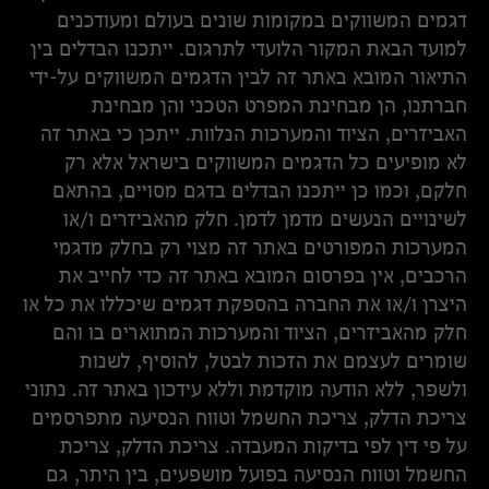
דגמים המשווקים במקומות שונים בעולם ומעודכנים
למועד הבאת המקור הלועדי לתרגום. ייתכנו הבדלים בין
התיאור המובא באתר זה לבין הדגמים המשווקים על-ידי
חברתנו, הן מבחינת המפרט הטכני והן מבחינת
האביזרים, הציוד והמערכות הנלוות. ייתכן כי באתר זה
לא מופיעים כל הדגמים המשווקים בישראל אלא רק
חלקם, וכמו כן ייתכנו הבדלים בדגם מסויים, בהתאם
לשינויים הנעשים מדמן לדמן. חלק מהאביזרים ו/או
המערכות המפורטים באתר זה מצוי רק בחלק מדגמי
הרכבים, אין בפרסום המובא באתר זה כדי לחייב את
היצרן ו/או את החברה בהספקת דגמים שיכללו את כל או
חלק מהאביזרים, הציוד והמערכות המתוארים בו והם
שומרים לעצמם את הזכות לבטל, להוסיף, לשנות
ולשפר, ללא הודעה מוקדמת וללא עידכון באתר זה. נתוני
צריכת הדלק, צריכת החשמל וטווח הנסיעה מתפרסמים
על פי דין לפי בדיקות המעבדה. צריכת הדלק, צריכת
החשמל וטווח הנסיעה בפועל מושפעים, בין היתר, גם