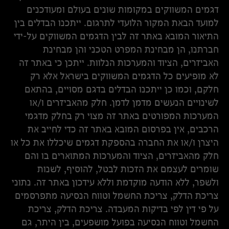
דגמים המשווקים במקומות שונים בעולם ומעודכנים
למועד הבאת המקור הלועדי לתרגום. ייתכנו הבדלים בין
התיאור המובא באתר זה לבין הדגמים המשווקים על-ידי
חברתנו, הן מבחינת המפרט הטכני והן מבחינת
האביזרים, הציוד והמערכות הנלוות. ייתכן כי באתר זה
לא מופיעים כל הדגמים המשווקים בישראל אלא רק
חלקם, וכמו כן ייתכנו הבדלים בדגם מסויים, בהתאם
לשינויים הנעשים מדמן לדמן. חלק מהאביזרים ו/או
המערכות המפורטים באתר זה מצוי רק בחלק מדגמי
הרכבים, אין בפרסום המובא באתר זה כדי לחייב את
היצרן ו/או את החברה בהספקת דגמים שיכללו את כל או
חלק מהאביזרים, הציוד והמערכות המתוארים בו והם
שומרים לעצמם את הזכות לבטל, להוסיף, לשנות
ולשפר, ללא הודעה מוקדמת וללא עידכון באתר זה. נתוני
צריכת הדלק, צריכת החשמל וטווח הנסיעה מתפרסמים
על פי דין לפי בדיקות המעבדה. צריכת הדלק, צריכת
החשמל וטווח הנסיעה בפועל מושפעים, בין היתר, גם