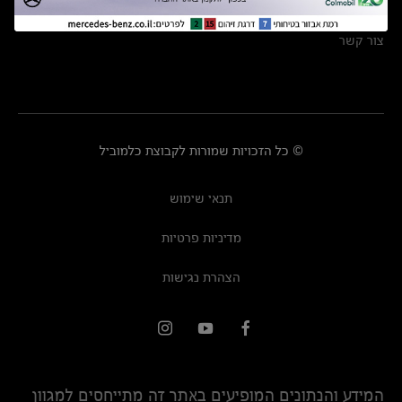
מרכזי שירות
צור קשר
© כל הזכויות שמורות לקבוצת כלמוביל
תנאי שימוש
מדיניות פרטיות
הצהרת נגישות
המידע והנתונים המופיעים באתר זה מתייחסים למגוון