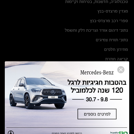
טכנולוגיה, חדשנות, בטיחות וקיימות
מגזין מרצדס-בנץ
ספרי רכב מרצדס-בנץ
נתוני זיהום אוויר וצריכת דלק וחשמל
נתוני תווית צמיגים
מחירון חלפים
קריאה חוזרת
הודעה על הטבות לרכבי מרצדס בהסדר פשרה בתצ 56447-02-19
הסדר פשרה בתצ 56447-02-19
תקנון ימי מכירות 120 לכלמוביל
מצאו אותנו
אולמות תצוגה