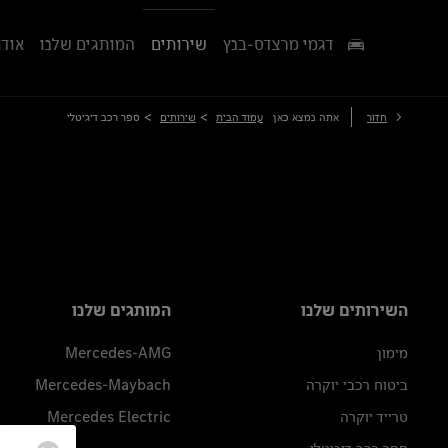
דגמי מרצדס-בנץ
שירותים
המותגים שלנו
אודו
>
>
חזור
אתה נמצא כאן
עמוד הבית
שירותים
ספר רכב דיגיטלי
השירותים שלנו
המותגים שלנו
מימון
Mercedes-AMG
ביטוח רכבי יוקרה
Mercedes-Maybach
טרייד יוקרה
Mercedes Electric