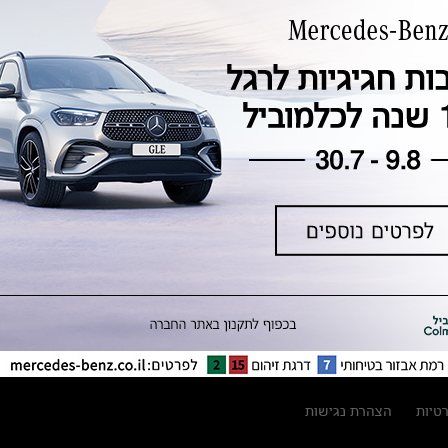
טכנולוגיה, חדשנות, בטיחות וקיימות
מגזין מרצדס-בנץ
ספרי רכב מרצדס-בנץ
נתוני זיהום אוויר וצריכת דלק וחשמל
נתוני תווית צמיגים
מחירון חלפים
קריאה חוזרת
הודעה על הטבות לרכבי מרצדס בהסדר
פשרה בתצ 56447-02-19
הסדר פשרה בתצ 56447-02-19
תקנון ימי מכירות 120 לכלמוביל
רטיות
הצהרת נגישות