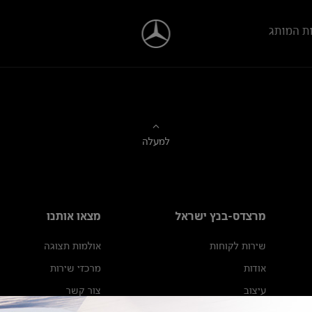
ת המותג
למעלה
מרצדס-בנץ ישראל
מצאו אותנו
שירות לקוחות
אולמות תצוגה
אודות
מרכזי שירות
עיצוב
צור קשר