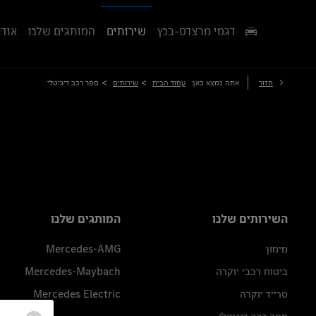
דגמי מרצדס-בנץ
שירותים
המותגים שלנו
אודו
>
>
חזור
אתה נמצא כאן
עמוד הבית
שירותים
ספר רכב דיגיטלי
השירותים שלנו
המותגים שלנו
מימון
Mercedes-AMG
ביטוח רכבי יוקרה
Mercedes-Maybach
טרייד יוקרה
Mercedes Electric