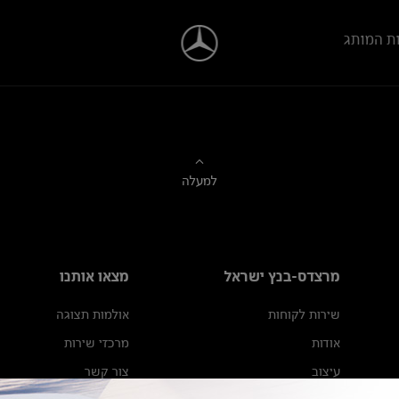
ת המותג
למעלה
מרצדס-בנץ ישראל
מצאו אותנו
שירות לקוחות
אולמות תצוגה
אודות
מרכזי שירות
עיצוב
צור קשר