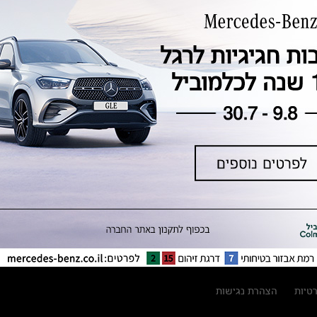
טכנולוגיה, חדשנות, בטיחות וקיימות
מגזין מרצדס-בנץ
ספרי רכב מרצדס-בנץ
נתוני זיהום אוויר וצריכת דלק וחשמל
נתוני תווית צמיגים
מחירון חלפים
קריאה חוזרת
הודעה על הטבות לרכבי מרצדס בהסדר
פשרה בתצ 56447-02-19
הסדר פשרה בתצ 56447-02-19
תקנון ימי מכירות 120 לכלמוביל
רטיות
הצהרת נגישות