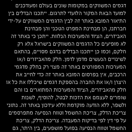
דגמים המשווקים במקומות שונים בעולם ומעודכנים
למועד הבאת המקור הלועדי לתרגום. ייתכנו הבדלים בין
התיאור המובא באתר זה לבין הדגמים המשווקים על-ידי
חברתנו, הן מבחינת המפרט הטכני והן מבחינת
האביזרים, הציוד והמערכות הנלוות. ייתכן כי באתר זה
לא מופיעים כל הדגמים המשווקים בישראל אלא רק
חלקם, וכמו כן ייתכנו הבדלים בדגם מסויים, בהתאם
לשינויים הנעשים מדמן לדמן. חלק מהאביזרים ו/או
המערכות המפורטים באתר זה מצוי רק בחלק מדגמי
הרכבים, אין בפרסום המובא באתר זה כדי לחייב את
היצרן ו/או את החברה בהספקת דגמים שיכללו את כל או
חלק מהאביזרים, הציוד והמערכות המתוארים בו והם
שומרים לעצמם את הזכות לבטל, להוסיף, לשנות
ולשפר, ללא הודעה מוקדמת וללא עידכון באתר זה. נתוני
צריכת הדלק, צריכת החשמל וטווח הנסיעה מתפרסמים
על פי דין לפי בדיקות המעבדה. צריכת הדלק, צריכת
החשמל וטווח הנסיעה בפועל מושפעים, בין היתר, גם