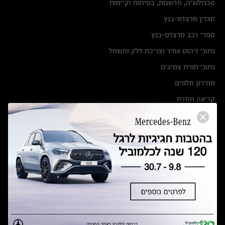
טכנולוגיה, חדשנות, בטיחות וקיימות
מגזין מרצדס-בנץ
ספרי רכב מרצדס-בנץ
נתוני זיהום אוויר וצריכת דלק וחשמל
נתוני תווית צמיגים
מחירון חלפים
קריאה חוזרת
הודעה על הטבות לרכבי מרצדס בהסדר פשרה בתצ 56447-02-19
הסדר פשרה בתצ 56447-02-19
תקנון ימי מכירות 120 לכלמוביל
מצאו אותנו
אולמות תצוגה