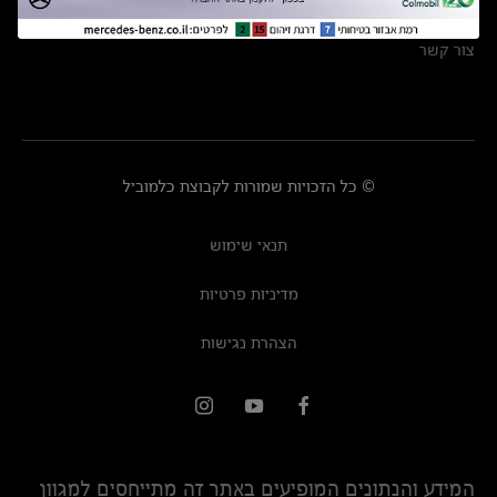
מרכזי שירות
צור קשר
© כל הזכויות שמורות לקבוצת כלמוביל
תנאי שימוש
מדיניות פרטיות
הצהרת נגישות
המידע והנתונים המופיעים באתר זה מתייחסים למגוון