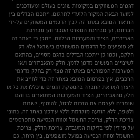
דגמים המשווקים במקומות שונים בעולם ומעודכנים
למועד הבאת המקור הלועדי לתרגום. ייתכנו הבדלים בין
התיאור המובא באתר זה לבין הדגמים המשווקים על-ידי
חברתנו, הן מבחינת המפרט הטכני והן מבחינת
האביזרים, הציוד והמערכות הנלוות. ייתכן כי באתר זה
לא מופיעים כל הדגמים המשווקים בישראל אלא רק
חלקם, וכמו כן ייתכנו הבדלים בדגם מסויים, בהתאם
לשינויים הנעשים מדמן לדמן. חלק מהאביזרים ו/או
המערכות המפורטים באתר זה מצוי רק בחלק מדגמי
הרכבים, אין בפרסום המובא באתר זה כדי לחייב את
היצרן ו/או את החברה בהספקת דגמים שיכללו את כל או
חלק מהאביזרים, הציוד והמערכות המתוארים בו והם
שומרים לעצמם את הזכות לבטל, להוסיף, לשנות
ולשפר, ללא הודעה מוקדמת וללא עידכון באתר זה. נתוני
צריכת הדלק, צריכת החשמל וטווח הנסיעה מתפרסמים
על פי דין לפי בדיקות המעבדה. צריכת הדלק, צריכת
החשמל וטווח הנסיעה בפועל מושפעים, בין היתר, גם