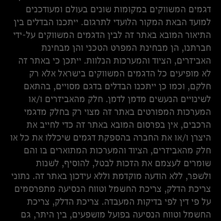
דגמים המשווקים במקומות שונים בעולם ומעודכנים
למועד הבאת המקור הלועדי לתרגום. ייתכנו הבדלים בין
התיאור המובא באתר זה לבין הדגמים המשווקים על-ידי
חברתנו, הן מבחינת המפרט הטכני והן מבחינת
האביזרים, הציוד והמערכות הנלוות. ייתכן כי באתר זה
לא מופיעים כל הדגמים המשווקים בישראל אלא רק
חלקם, וכמו כן ייתכנו הבדלים בדגם מסויים, בהתאם
לשינויים הנעשים מדמן לדמן. חלק מהאביזרים ו/או
המערכות המפורטים באתר זה מצוי רק בחלק מדגמי
הרכבים, אין בפרסום המובא באתר זה כדי לחייב את
היצרן ו/או את החברה בהספקת דגמים שיכללו את כל או
חלק מהאביזרים, הציוד והמערכות המתוארים בו והם
שומרים לעצמם את הזכות לבטל, להוסיף, לשנות
ולשפר, ללא הודעה מוקדמת וללא עידכון באתר זה. נתוני
צריכת הדלק, צריכת החשמל וטווח הנסיעה מתפרסמים
על פי דין לפי בדיקות המעבדה. צריכת הדלק, צריכת
החשמל וטווח הנסיעה בפועל מושפעים, בין היתר, גם