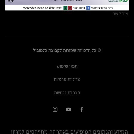
מרכזי שירות
צור קשר
© כל הזכויות שמורות לקבוצת כלמוביל
תנאי שימוש
מדיניות פרטיות
הצהרת נגישות
המידע והנתונים המופיעים באתר זה מתייחסים למגוון