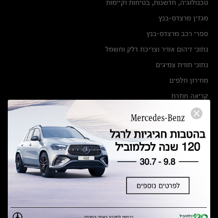
טכנולוגיה, חדשנות, בטיחות וקיימות
מגזין מרצדס-בנץ
ספרי רכב מרצדס-בנץ
נתוני זיהום אוויר וצריכת דלק וחשמל
נתוני תווית צמיגים
מחירון חלפים
קריאה חוזרת
הודעה על הטבות לרכבי מרצדס בהסדר פשרה בתצ 56447-02-19
הסדר פשרה בתצ 56447-02-19
תקנון ימי מכירות 120 לכלמוביל
מצאו אותנו
אולמות תצוגה