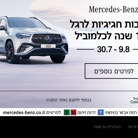
טכנולוגיה, חדשנות, בטיחות וקיימות
מגזין מרצדס-בנץ
ספרי רכב מרצדס-בנץ
נתוני זיהום אוויר וצריכת דלק וחשמל
נתוני תווית צמיגים
מחירון חלפים
קריאה חוזרת
הודעה על הטבות לרכבי מרצדס בהסדר
פשרה בתצ 56447-02-19
הסדר פשרה בתצ 56447-02-19
תקנון ימי מכירות 120 לכלמוביל
רטיות
הצהרת נגישות