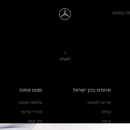
ת המותג
למעלה
מרצדס-בנץ ישראל
מצאו אותנו
שירות לקוחות
אולמות תצוגה
אודות
מרכזי שירות
עיצוב
צור קשר