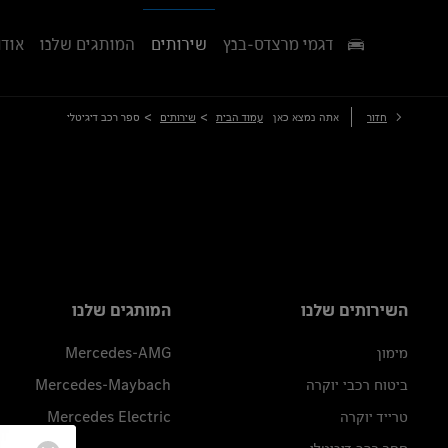
דגמי מרצדס-בנץ
שירותים
המותגים שלנו
אודו
>
>
חזור
אתה נמצא כאן
עמוד הבית
שירותים
ספר רכב דיגיטלי
השירותים שלנו
המותגים שלנו
מימון
Mercedes-AMG
ביטוח רכבי יוקרה
Mercedes-Maybach
טרייד יוקרה
Mercedes Electric