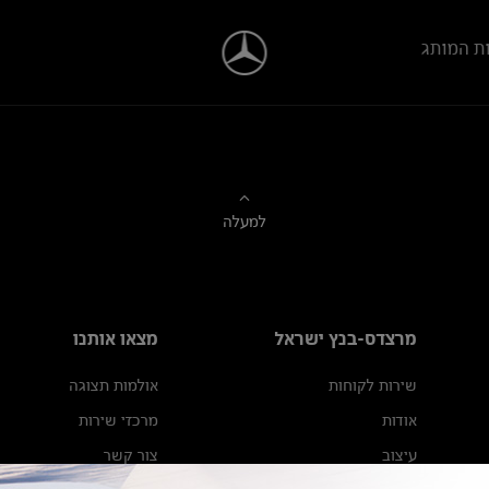
ת המותג
למעלה
מרצדס-בנץ ישראל
מצאו אותנו
שירות לקוחות
אולמות תצוגה
אודות
מרכזי שירות
עיצוב
צור קשר