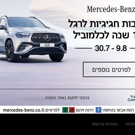
טכנולוגיה, חדשנות, בטיחות וקיימות
מגזין מרצדס-בנץ
ספרי רכב מרצדס-בנץ
נתוני זיהום אוויר וצריכת דלק וחשמל
נתוני תווית צמיגים
מחירון חלפים
קריאה חוזרת
הודעה על הטבות לרכבי מרצדס בהסדר
פשרה בתצ 56447-02-19
הסדר פשרה בתצ 56447-02-19
תקנון ימי מכירות 120 לכלמוביל
רטיות
הצהרת נגישות