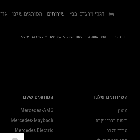
דגמי מרצדס-בנץ
שירותים
המותגים שלנו
אודו
>
>
חזור
אתה נמצא כאן
עמוד הבית
שירותים
ספר רכב דיגיטלי
השירותים שלנו
המותגים שלנו
מימון
Mercedes-AMG
ביטוח רכבי יוקרה
Mercedes-Maybach
טרייד יוקרה
Mercedes Electric