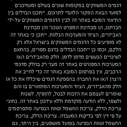
דגמים המשווקים במקומות שונים בעולם ומעודכנים
למועד הבאת המקור הלועדי לתרגום. ייתכנו הבדלים בין
התיאור המובא באתר זה לבין הדגמים המשווקים על-ידי
חברתנו, הן מבחינת המפרט הטכני והן מבחינת
האביזרים, הציוד והמערכות הנלוות. ייתכן כי באתר זה
לא מופיעים כל הדגמים המשווקים בישראל אלא רק
חלקם, וכמו כן ייתכנו הבדלים בדגם מסויים, בהתאם
לשינויים הנעשים מדמן לדמן. חלק מהאביזרים ו/או
המערכות המפורטים באתר זה מצוי רק בחלק מדגמי
הרכבים, אין בפרסום המובא באתר זה כדי לחייב את
היצרן ו/או את החברה בהספקת דגמים שיכללו את כל או
חלק מהאביזרים, הציוד והמערכות המתוארים בו והם
שומרים לעצמם את הזכות לבטל, להוסיף, לשנות
ולשפר, ללא הודעה מוקדמת וללא עידכון באתר זה. נתוני
צריכת הדלק, צריכת החשמל וטווח הנסיעה מתפרסמים
על פי דין לפי בדיקות המעבדה. צריכת הדלק, צריכת
החשמל וטווח הנסיעה בפועל מושפעים, בין היתר, גם